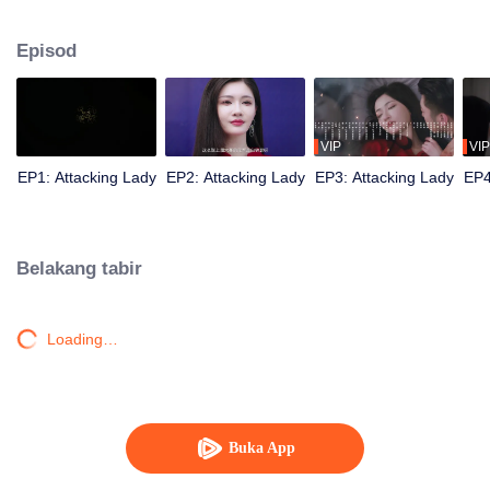
Linlin. Bai Jinse kemudian menjejaki tunangnya dan mengumpul bukti untuk
mededahkannya. Bai Jinse bertemu dengan Ketua Pegawai Eksekutif, Mo
Episod
Sinian, yang berdiri untuknya di hadapan tunangnya. Kedua-dua orang itu
bersetuju dan memutuskan untuk berkahwin secara kontrak. Selepas
berkahwin, Mo Sinian membantu Bai Jinse menyingkirkan tunangnya yang
curang dan kembali bekerja. Hubungan mereka juga mengembangkan
perasaan ikhlas antara satu sama lain.
VIP
VIP
EP1: Attacking Lady
EP2: Attacking Lady
EP3: Attacking Lady
EP4
Belakang tabir
Loading…
Buka App