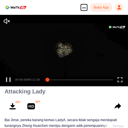
Buka App
en
00:00:00
/
00:12:34
Attacking Lady
Bai Jinse, pereka barang kemas LadyA, secara tidak sengaja mendapati
tunangnya Zheng Huaichen menipu dengann adik perempuannya Bai
Semua