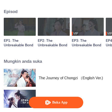
dan berani menghadapi kecaman. Dia jatuh cinta dengan Liang Junye,
seorang lelaki yang berkongsi nasib yang sama. Mereka saling menyokong,
Episod
keluar dari kesulitan hidup, dan bersama-sama menggagalkan konspirasi
kaum asing untuk melindungi tanah air mereka.
VIP
VIP
EP1: The
EP2: The
EP3: The
EP4
Unbreakable Bond
Unbreakable Bond
Unbreakable Bond
Unb
Mungkin anda suka
The Journey of Chongzi （English Ver.)
Seal of Love
Buka App