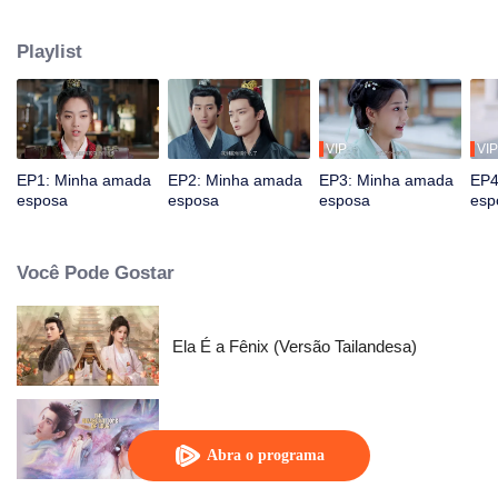
obrigação ao amor verdadeiro. Apesar de inicialmente não se conhecerem,
eles se tornam um casal harmonioso e amoroso. Juntos, eles enfrentam os
Playlist
desafios do seu relacionamento e unem forças para defender a justiça.
VIP
VIP
EP1: Minha amada
EP2: Minha amada
EP3: Minha amada
EP4
esposa
esposa
esposa
esp
Você Pode Gostar
Ela É a Fênix (Versão Tailandesa)
As Deliberações do Amor
Abra o programa