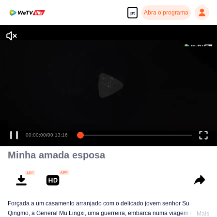
Abra o programa
pt
00:00:00
/
00:13:16
Minha amada esposa
Forçada a um casamento arranjado com o delicado jovem senhor Su
Qingmo, a General Mu Lingxi, uma guerreira, embarca numa viagem da
Mais