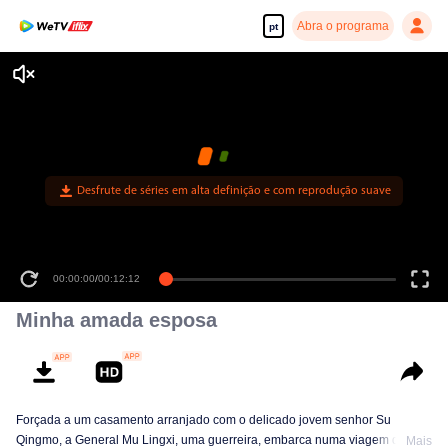
Abra o programa
pt
Desfrute de séries em alta definição e com reprodução suave
00:00:00
/
00:12:12
Minha amada esposa
Forçada a um casamento arranjado com o delicado jovem senhor Su
Qingmo, a General Mu Lingxi, uma guerreira, embarca numa viagem da
Mais