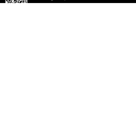
o App agora
Ajuda e comentários
So
Comentários
Ju
Co
En
ted.