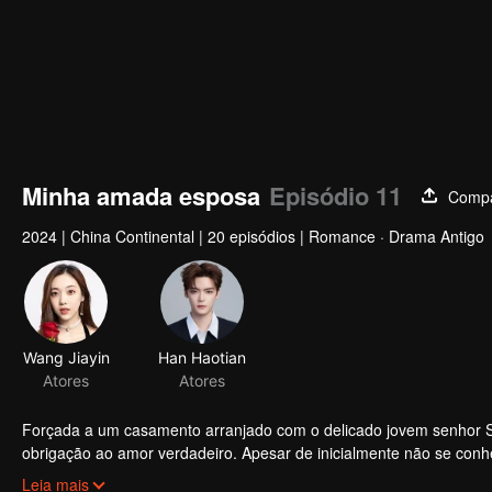
Minha amada esposa
Episódio 11
Compa
2024
|
China Continental
|
20 episódios
|
Romance · Drama Antigo
Forçada a um casamento arranjado com o delicado jovem senhor 
obrigação ao amor verdadeiro. Apesar de inicialmente não se con
enfrentam os desafios do seu relacionamento e unem forças para de
Leia mais