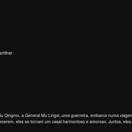
rtilhar
Su Qingmo, a General Mu Lingxi, uma guerreira, embarca numa viage
hecerem, eles se tornam um casal harmonioso e amoroso. Juntos, eles
fender a justiça.