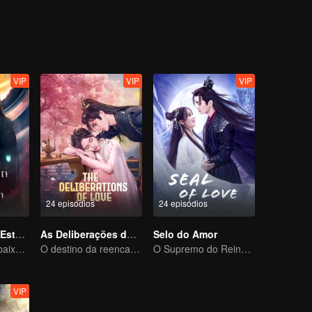
VIP
VIP
VIP
24 episódios
24 episódios
Senhor Imortal Está Em Apuros
As Deliberações do Amor
Selo do Amor
Um imortal se apaixona por uma bruxa
O destino da reencarnação cíclica recaiu sobre Qingqing
O Supremo do Reino Demoníaco e o Amor Proibido
VIP