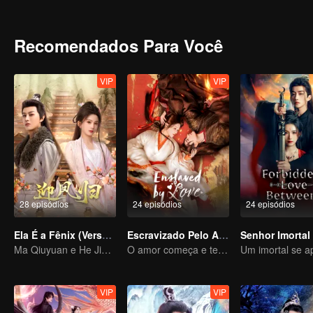
Recomendados Para Você
VIP
VIP
28 episódios
24 episódios
24 episódios
Ela É a Fênix (Versão Tailandesa)
Escravizado Pelo Amor
Ma Qiuyuan e He Jianqi: Uma História de Vingança Reescrita
O amor começa e termina no palácio
VIP
VIP