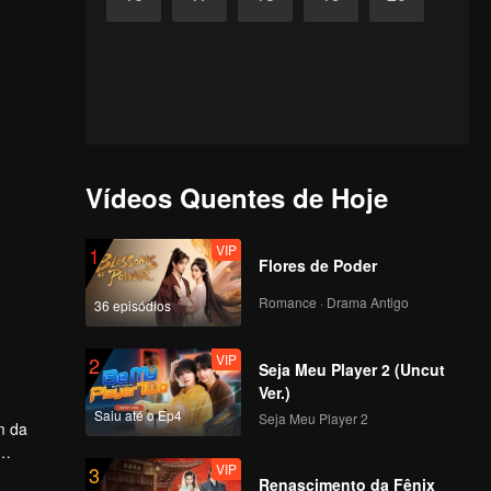
Vídeos Quentes de Hoje
VIP
1
Flores de Poder
Romance · Drama Antigo
36 episódios
VIP
2
Seja Meu Player 2 (Uncut
Ver.)
Saiu até o Ep4
Seja Meu Player 2
m da
VIP
3
Renascimento da Fênix