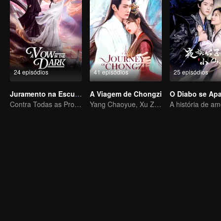
24 episódios
41 episódios
25 episódios
Juramento na Escuridão
A Viagem de Chongzi
Contra Todas as Probabilidades: O Amor Mortal do Lorde Demônio
Yang Chaoyue, Xu Zhengxi, amor entre imortal e herói