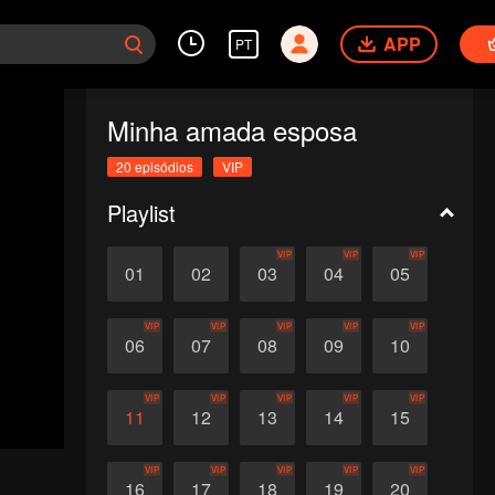
APP
PT
Minha amada esposa
20 episódios
VIP
Playlist
VIP
VIP
VIP
01
02
03
04
05
VIP
VIP
VIP
VIP
VIP
06
07
08
09
10
VIP
VIP
VIP
VIP
VIP
11
12
13
14
15
VIP
VIP
VIP
VIP
VIP
16
17
18
19
20