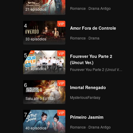
Romance · Drama Antigo
21 episódios
VIP
4
Amor Fora de Controle
Romance · Drama
33 episódios
VIP
5
Fourever You Parte 2
(Uncut Ver.)
25 episódios
Fourever You Parte 2 (Uncut Ver.)
VIP
6
Imortal Renegado
MysteriousFantasy
Saiu até o Ep152
VIP
7
Primeiro Jasmim
Romance · Drama Antigo
40 episódios