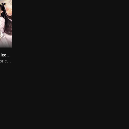
O Diabo se Apaixona pela Fada
A história de amor entre uma fada animada e um demônio de cara fria