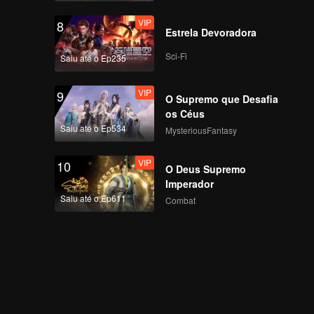
VIP
8
Estrela Devoradora
Sci-Fi
Saiu até o Ep235
VIP
9
O Supremo que Desafia
os Céus
Saiu até o Ep534
MysteriousFantasy
VIP
10
O Deus Supremo
Imperador
Saiu até o Ep611
Combat