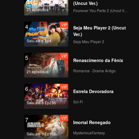
(Uncut Ver.)
25 episódios
Fourever You Parte 2 (Uncut Ver.)
VIP
4
Seja Meu Player 2 (Uncut
Ver.)
Saiu até o Ep4
Seja Meu Player 2
VIP
5
Renascimento da Fênix
Romance · Drama Antigo
21 episódios
VIP
6
Estrela Devoradora
Sci-Fi
Saiu até o Ep235
VIP
7
Imortal Renegado
MysteriousFantasy
Saiu até o Ep152