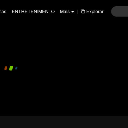
mas
ENTRETENIMENTO
Mais
|
Explorar
480P
1.0X
PT