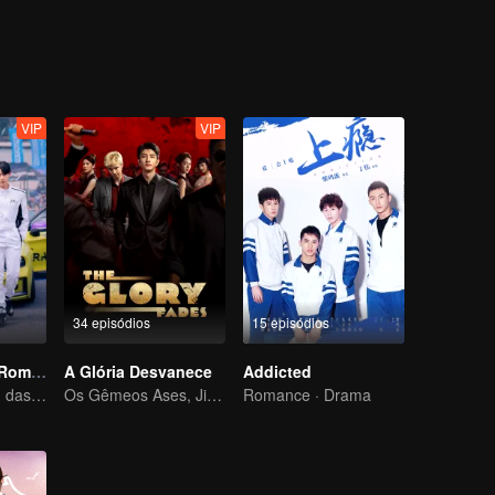
ios desafios e perigos, os dois homens com ideais de justiça lutam
onais. Eles se dedicam corajosamente à causa patriótica, lutando pela
gar qualquer preço para realizar seus ideais.
VIP
VIP
34 episódios
15 episódios
Corrida para o Romance
A Glória Desvanece
Addicted
O amor vai além das fronteiras, a Glory United como parceira
Os Gêmeos Ases, Jin Han e Zhou Junwei, Conquistam o Reino
Romance · Drama