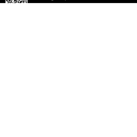
o App agora
Ajuda e comentários
So
Comentários
Ju
Co
En
ted.