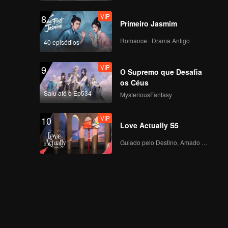
VIP
8
Primeiro Jasmim
Romance · Drama Antigo
40 episódios
VIP
9
O Supremo que Desafia
os Céus
Saiu até o Ep534
MysteriousFantasy
VIP
10
Love Actually S5
Guiado pelo Destino, Amado com o Coração