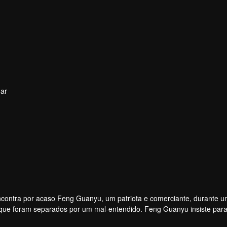
har
ncontra por acaso Feng Guanyu, um patriota e comerciante, durante 
a que foram separados por um mal-entendido. Feng Guanyu insiste par
desentendimentos, ao enfrentarem juntos dificuldades e perigos repe