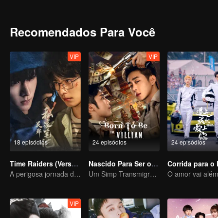
eles começam a se entender e confiar um no outro. Enfrentando vár
fervorosamente contra os inimigos para proteger os interesses naci
independência do país e a libertação do povo. Estão dispostos a pa
Recomendados Para Você
VIP
VIP
18 episódios
24 episódios
24 episódios
Time Raiders (Versão em Inglês)
Nascido Para Ser o Vilão
A perigosa jornada do trio
Um Simp Transmigra: As Beldades Tomam a Iniciativa
VIP