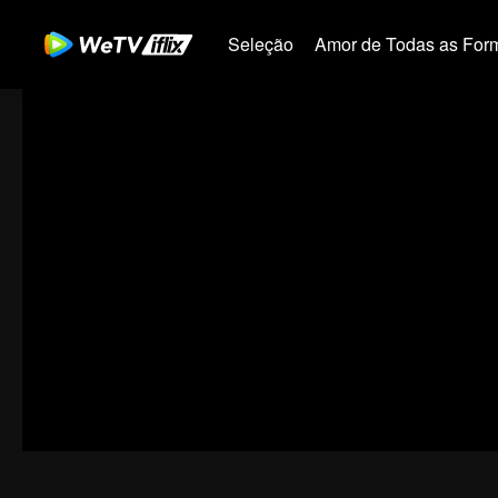
Seleção
Amor de Todas as For
00:00:00
/
00:11:49