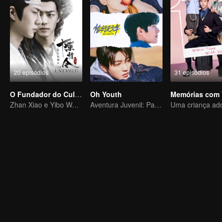
20 episódios
31 episódios
O Fundador do Cultivo Demoníaco de Versão Especial
Oh Youth
Memórias com 
Zhan Xiao e Yibo Wang, como protagonistas, lideram o elenco dos atores bonitos
Aventura Juvenil: Partida Imediata