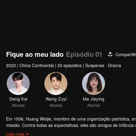
Fique ao meu lado
Episódio 01
Compartil
2023
|
China Continental
|
20 episódios
|
Suspense · Drama
Deng Kai
Wang Zuyi
Ma Jiaying
Atores
Atores
Atores
Em 1936, Huang Weijie, membro de uma organização patriótica, e
missão. Contra todas as expectativas, eles são amigos de infânci
Huang se torne seu guarda-costas. Embora eles tenham constantes 
Leia mais