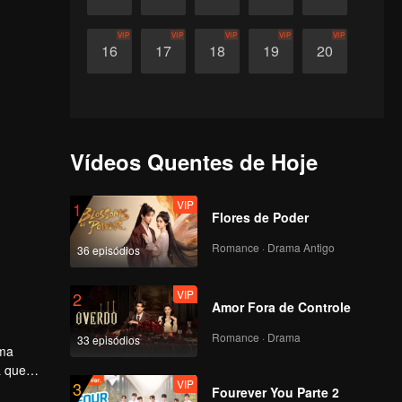
VIP
VIP
VIP
VIP
VIP
16
17
18
19
20
Vídeos Quentes de Hoje
VIP
1
Flores de Poder
Romance · Drama Antigo
36 episódios
VIP
2
Amor Fora de Controle
Romance · Drama
33 episódios
uma
a que
VIP
3
tidos,
Fourever You Parte 2