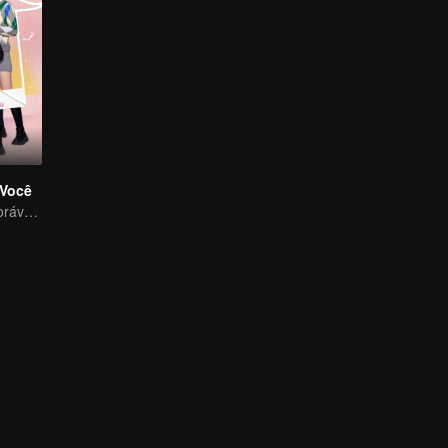
Você
Uma criança adorável ajuda pais falsos a transformarem em realidade