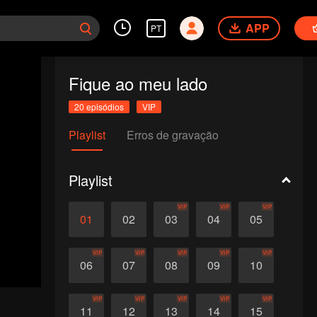
APP
PT
Fique ao meu lado
20 episódios
VIP
Playlist
Erros de gravação
Playlist
VIP
VIP
VIP
01
02
03
04
05
VIP
VIP
VIP
VIP
VIP
06
07
08
09
10
VIP
VIP
VIP
VIP
VIP
11
12
13
14
15