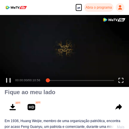
Abra o programa
pt
00:00:00
/
00:10:56
Fique ao meu lado
Em 1936, Huang Weijie, membro de uma organização patriótica, encontra
por acaso Feng Guanyu, um patriota e comerciante, durante uma missão.
Mais