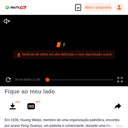
Abra o programa
pt
Desfrute de séries em alta definição e com reprodução suave
00:00:00
/
00:11:09
Fique ao meu lado
Em 1936, Huang Weijie, membro de uma organização patriótica, encontra
por acaso Feng Guanyu, um patriota e comerciante, durante uma missão.
Mais