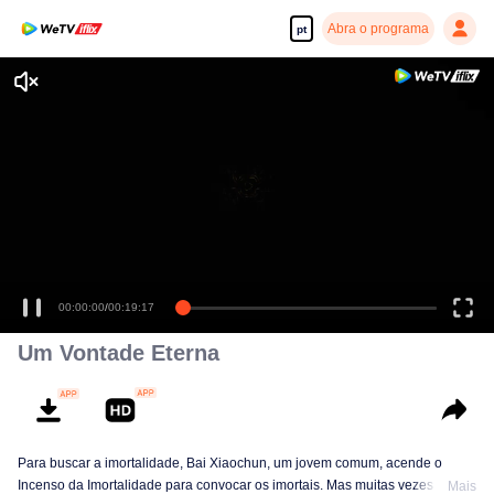
Abra o programa
pt
00:00:00
/
00:19:17
Um Vontade Eterna
Para buscar a imortalidade, Bai Xiaochun, um jovem comum, acende o
Incenso da Imortalidade para convocar os imortais. Mas muitas vezes ele é
Mais