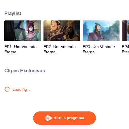
atingido por raios por causa disso, até conhecer o Guia, Mestre Li Qinghou...
Um anime chinês bem feito sobre o cultivo da imortalidade com inúmeras
Playlist
tramas divertidas. Venha assistir para encher seu verão de alegria.
EP1: Um Vontade
EP2: Um Vontade
EP3: Um Vontade
EP4
Eterna
Eterna
Eterna
Ete
Clipes Exclusivos
Loading…
Abra o programa