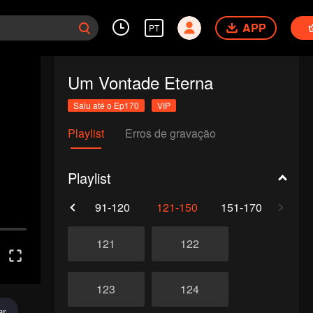
APP
PT
Um Vontade Eterna
Saiu até o Ep170
VIP
Playlist
Erros de gravação
Playlist
61-90
91-120
121-150
151-170
121
122
123
124