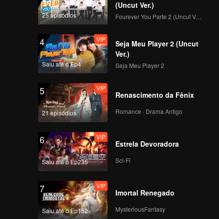
(Uncut Ver.)
25 episódios
Fourever You Parte 2 (Uncut Ver.)
139
140
VIP
4
Seja Meu Player 2 (Uncut
141
142
Ver.)
Saiu até o Ep4
Seja Meu Player 2
143
144
VIP
5
Renascimento da Fênix
Romance · Drama Antigo
145
146
21 episódios
VIP
6
Estrela Devoradora
147
148
Sci-Fi
Saiu até o Ep235
149
150
VIP
7
Imortal Renegado
MysteriousFantasy
Saiu até o Ep152