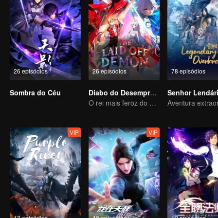
26 episódios
26 episódios
78 episódios
Sombra do Céu
Diabo do Desemprego
Senhor Lendár
O rei mais feroz do mundo demoníaco
VIP
VIP
42 episódios
40 episódios
12 episódios