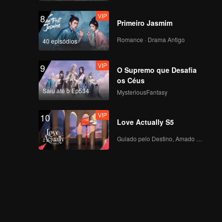
VIP
8
Primeiro Jasmim
Romance · Drama Antigo
40 episódios
VIP
9
O Supremo que Desafia
os Céus
Saiu até o Ep534
MysteriousFantasy
VIP
10
Love Actually S5
Guiado pelo Destino, Amado com o Coração