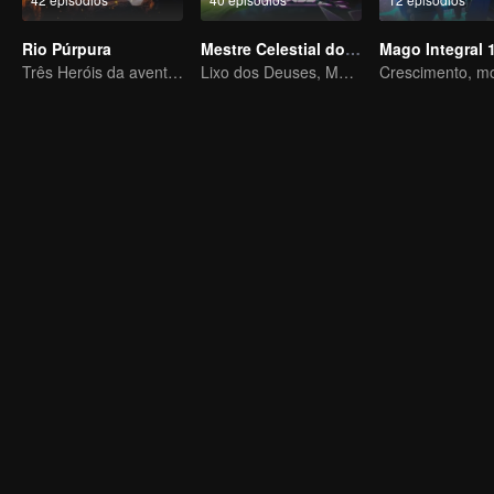
Rio Púrpura
Mestre Celestial do Ferro Velho
Mago Integral 
Três Heróis da aventura de Zichuan no Continente Xichuan
Lixo dos Deuses, Matando os Inimigos do Céu