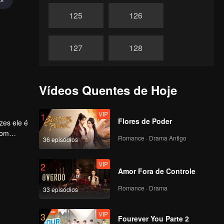
125
126
127
128
129
130
Vídeos Quentes de Hoje
131
132
VIP
1
Flores de Poder
zes ele é
com
Romance · Drama Antigo
36 episódios
133
134
VIP
2
Amor Fora de Controle
135
136
Romance · Drama
33 episódios
137
138
VIP
3
Fourever You Parte 2