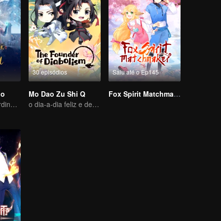
30 episódios
Saiu até o Ep145
io
Mo Dao Zu Shi Q
Fox Spirit Matchmaker
Aventura extraordinária, um adolescente renascido da adversidade
o dia-a-dia feliz e descansado