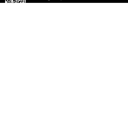
o App agora
Ajuda e comentários
So
Comentários
Ju
Co
En
ted.