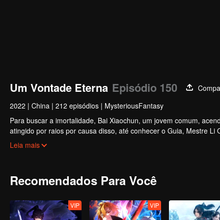
Um Vontade Eterna
Episódio 150
Compar
2022
|
China
|
212 episódios
|
MysteriousFantasy
Para buscar a imortalidade, Bai Xiaochun, um jovem comum, acende
atingido por raios por causa disso, até conhecer o Guia, Mestre Li
inúmeras tramas divertidas. Venha assistir para encher seu verão d
Leia mais
Recomendados Para Você
VIP
VIP