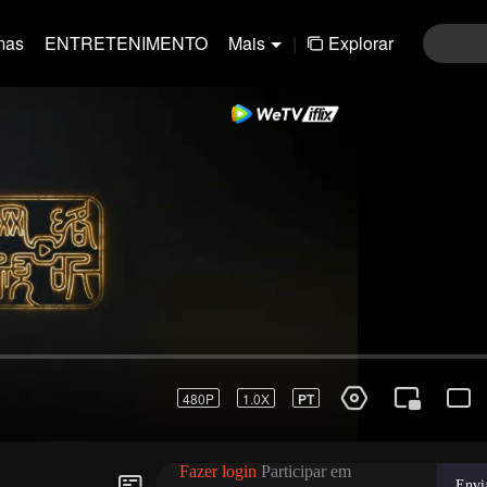
mas
ENTRETENIMENTO
Mais
|
Explorar
01-30
31-60