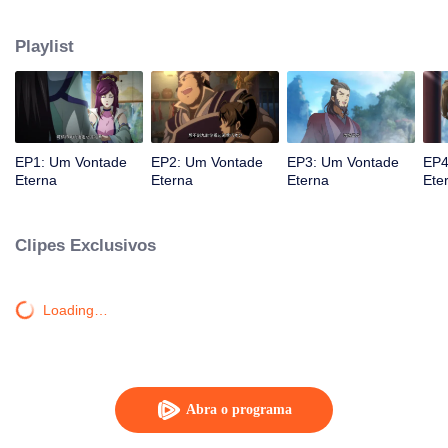
atingido por raios por causa disso, até conhecer o Guia, Mestre Li Qinghou...
Um anime chinês bem feito sobre o cultivo da imortalidade com inúmeras
Playlist
tramas divertidas. Venha assistir para encher seu verão de alegria.
EP1: Um Vontade
EP2: Um Vontade
EP3: Um Vontade
EP4
Eterna
Eterna
Eterna
Ete
Clipes Exclusivos
Loading…
Abra o programa