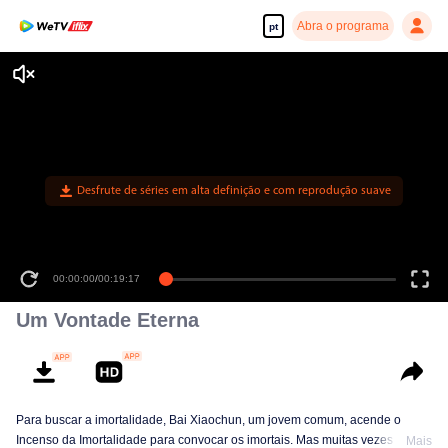
Abra o programa
pt
Desfrute de séries em alta definição e com reprodução suave
00:00:00
/
00:19:17
Um Vontade Eterna
Para buscar a imortalidade, Bai Xiaochun, um jovem comum, acende o
Incenso da Imortalidade para convocar os imortais. Mas muitas vezes ele é
Mais