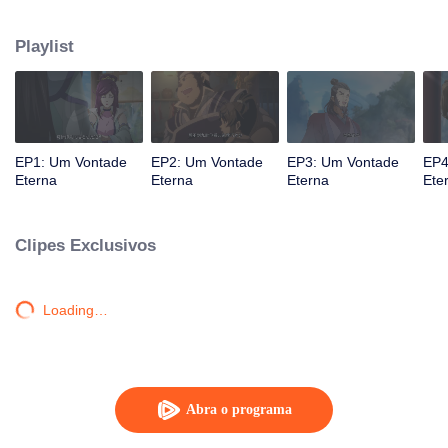
atingido por raios por causa disso, até conhecer o Guia, Mestre Li Qinghou...
Um anime chinês bem feito sobre o cultivo da imortalidade com inúmeras
Playlist
tramas divertidas. Venha assistir para encher seu verão de alegria.
EP1: Um Vontade
EP2: Um Vontade
EP3: Um Vontade
EP4
Eterna
Eterna
Eterna
Ete
Clipes Exclusivos
Loading…
Abra o programa