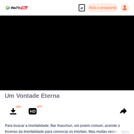
Abra o programa
pt
Um Vontade Eterna
Para buscar a imortalidade, Bai Xiaochun, um jovem comum, acende o
Incenso da Imortalidade para convocar os imortais. Mas muitas vezes ele é
Mais