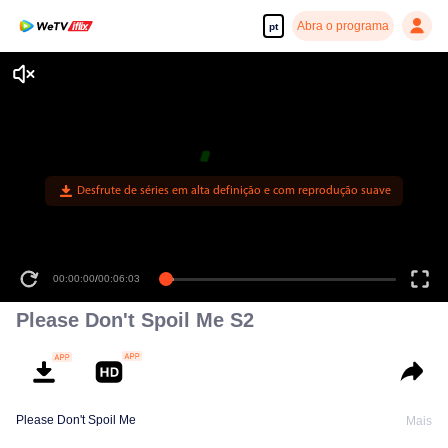
Abra o programa
pt
Desfrute de séries em alta definição e com reprodução suave
00:00:00
/
00:06:03
Please Don't Spoil Me S2
Please Don't Spoil Me
Mais