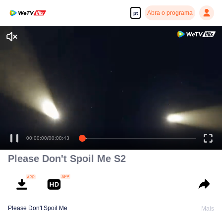
Abra o programa
pt
Desfrute de séries em alta definição e com reprodução suave
00:00:00
/
00:08:43
Please Don't Spoil Me S2
Please Don't Spoil Me
Mais