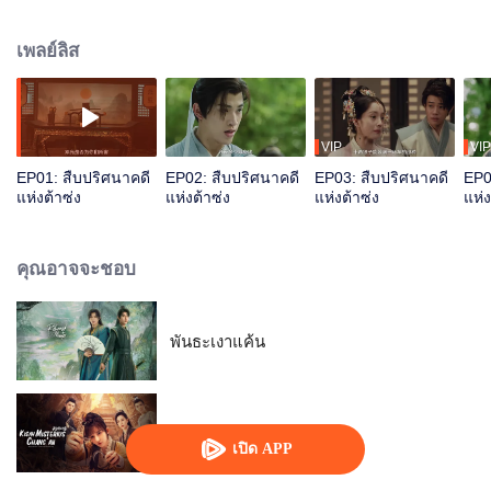
ปรับตัวเข้าหากัน ร่วมแรงร่วมใจ คลี่คลายคดีฆาตกรรมสี่คดีผ่านวิธีการตั้ง
สมมติฐาน ไต่สวนและพลิกศพ ล้างมลทินให้คนตาย คืนความยุติธรรมให้คนมีชีวิต
เพลย์ลิส
VIP
VIP
EP01: สืบปริศนาคดี
EP02: สืบปริศนาคดี
EP03: สืบปริศนาคดี
EP0
แห่งต้าซ่ง
แห่งต้าซ่ง
แห่งต้าซ่ง
แห่ง
คุณอาจจะชอบ
พันธะเงาแค้น
แฟ้มคดีลับฉางอัน
เปิด APP