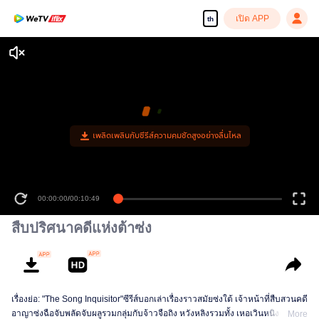
เปิด APP
th
เพลิดเพลินกับซีรีส์ความคมชัดสูงอย่างลื่นไหล
00:00:00
/
00:10:49
สืบปริศนาคดีแห่งต้าซ่ง
เรื่องย่อ: "The Song Inquisitor"ซีรีส์บอกเล่าเรื่องราวสมัยซ่งใต้ เจ้าหน้าที่สืบสวนคดี
อาญาซ่งฉือจับพลัดจับผลูรวมกลุ่มกับจ้าวจือถิง หวังหลิงรวมทั้ง เหอเวินหนิง ทั้งสี่คน
More