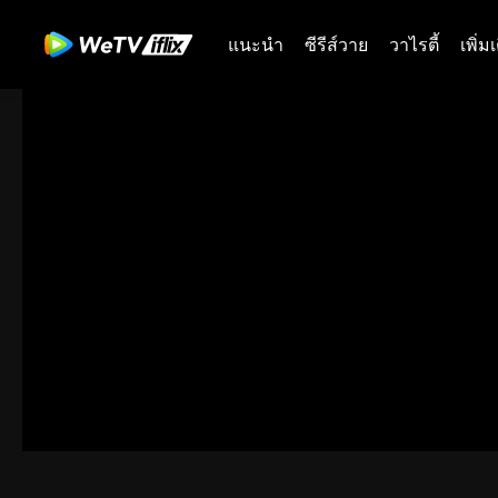
แนะนำ
ซีรีส์วาย
วาไรตี้
เพิ่ม