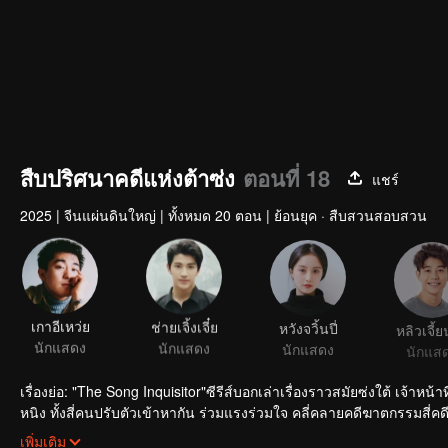
สืบปริศนาคดีแห่งต้าซ่ง
ตอนที่ 18
แชร์
2025
|
จีนแผ่นดินใหญ่
|
ทั้งหมด 20 ตอน
|
ย้อนยุค · สืบสวนสอบสวน
เกาอีเหว่ย
ช่ายเจิ้งเจี๋ย
หวังจวิ้นปี่
หลิวเจี้ยน
นักแสดง
นักแสดง
นักแสดง
นักแส
เรื่องย่อ: "The Song Inquisitor"ซีรีส์บอกเล่าเรื่องราวสมัยซ่งใต้ เจ้าหน
หนิง ทั้งสี่คนปรับตัวเข้าหากัน ร่วมแรงร่วมใจ คลี่คลายคดีฆาตกรรมสี
ให้คนมีชีวิต
เพิ่มเติม