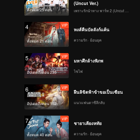
(Uncut Ver.)
ทั้งหมด 25 ตอน
เพราะรักนำทาง พาร์ท 2 (Uncut Ver.)
VIP
4
หงส์คืนบัลลังก์แค้น
ความรัก · ย้อนยุค
ทั้งหมด 21 ตอน
VIP
5
มหาศึกล้างพิภพ
ไซไฟ
อัปเดตถึงตอน 235
VIP
6
ฝืนลิขิตฟ้าข้าขอเป็นเซียน
แนวแฟนตาซีลึกลับ
อัปเดตถึงตอน 152
VIP
7
ชายาเคียงหทัย
ความรัก · ย้อนยุค
ทั้งหมด 40 ตอน