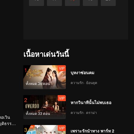
เนื้อหาเด่นวันนี้
VIP
1
บุหงาซ่อนคม
ความรัก · ย้อนยุค
ทั้งหมด 36 ตอน
VIP
2
หากวินาทีนั้นไม่พบเธอ
ความรัก · ดราม่า
ทั้งหมด 33 ตอน
หอเวิน
ยุติธรรม
VIP
3
เพราะรักนำทาง พาร์ท 2