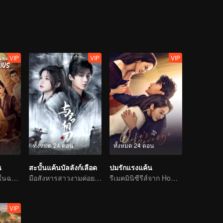
VIP
VIP
VIP
ทั้งหมด 24 ตอน
ทั้งหมด 24 ตอน
น
สะบั้นแค้นบัลลังก์เลือด
ปมรักแรงแค้น
เกิดคดีประหลาดในฉางอันบ่อยครั้ง คนใจกล้าเชิญเข้ามา
มือสังหารสาวงามค่อย ๆ ไล่ล่าองค์ชายแสนรัก
รีเมคมินิซีรีส์จาก Home Temptation
VIP