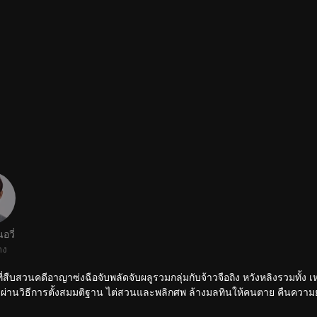
อวี่
ดง
้าที่สืบสวนคดีอาญาซ่งฉือจับพลัดจับผลูรวมกลุ่มกับจ้าวจือถิง หวังหลิงรวมทั้ง เ
่คดีผ่านวิธีการตั้งสมมติฐาน ไต่สวนและพลิกศพ ล้างมลทินให้คนตาย คืนความ