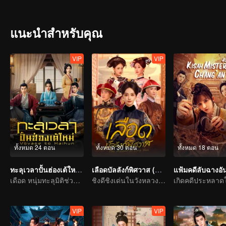
แนะนำสำหรับคุณ
VIP
VIP
ทั้งหมด 24 ตอน
ทั้งหมด 30 ตอน
ทั้งหมด 18 ตอน
ทะลุเวลาปั้นฮ่องเต้ใหม่ ภาค 1 (พากย์ไทย)
เลือดบัลลังก์พิศวาส (พากย์ไทย)
แฟ้มคดีลับฉางอั
เดือด หนุ่มทะลุมิติช่วยฮ่องเต้ถูกปลดเปลี่ยนชะตา
ชิงดีชิงเด่นในวังหลวง! สตรีเด็ดเดี่ยวลุกขึ้นสู้
VIP
VIP