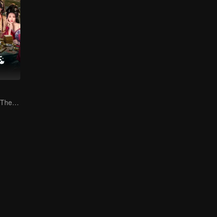
Reborn to Rule: The Ultimate Live-in Son-in-Law