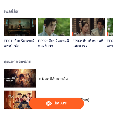
ปรับตัวเข้าหากัน ร่วมแรงร่วมใจ คลี่คลายคดีฆาตกรรมสี่คดีผ่านวิธีการตั้ง
สมมติฐาน ไต่สวนและพลิกศพ ล้างมลทินให้คนตาย คืนความยุติธรรมให้คนมีชีวิต
เพลย์ลิส
VIP
VIP
EP01: สืบปริศนาคดี
EP02: สืบปริศนาคดี
EP03: สืบปริศนาคดี
EP0
แห่งต้าซ่ง
แห่งต้าซ่ง
แห่งต้าซ่ง
แห่ง
คุณอาจจะชอบ
แฟ้มคดีลับฉางอัน
เลือดบัลลังก์พิศวาส (พากย์ไทย)
เปิด APP