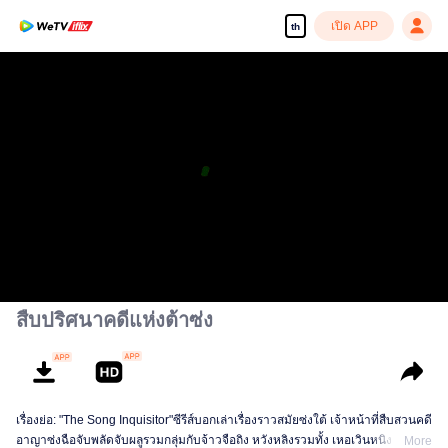
เปิด APP
th
สืบปริศนาคดีแห่งต้าซ่ง
เรื่องย่อ: "The Song Inquisitor"ซีรีส์บอกเล่าเรื่องราวสมัยซ่งใต้ เจ้าหน้าที่สืบสวนคดี
อาญาซ่งฉือจับพลัดจับผลูรวมกลุ่มกับจ้าวจือถิง หวังหลิงรวมทั้ง เหอเวินหนิง ทั้งสี่คน
More