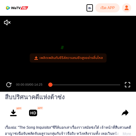
เปิด APP
th
เพลิดเพลินกับซีรีส์ความคมชัดสูงอย่างลื่นไหล
00:00:00
/
00:14:25
สืบปริศนาคดีแห่งต้าซ่ง
เรื่องย่อ: "The Song Inquisitor"ซีรีส์บอกเล่าเรื่องราวสมัยซ่งใต้ เจ้าหน้าที่สืบสวนคดี
อาญาซ่งฉือจับพลัดจับผลูรวมกลุ่มกับจ้าวจือถิง หวังหลิงรวมทั้ง เหอเวินหนิง ทั้งสี่คน
More