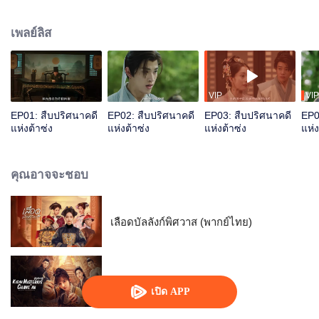
ปรับตัวเข้าหากัน ร่วมแรงร่วมใจ คลี่คลายคดีฆาตกรรมสี่คดีผ่านวิธีการตั้ง
สมมติฐาน ไต่สวนและพลิกศพ ล้างมลทินให้คนตาย คืนความยุติธรรมให้คนมีชีวิต
เพลย์ลิส
VIP
VIP
EP01: สืบปริศนาคดี
EP02: สืบปริศนาคดี
EP03: สืบปริศนาคดี
EP0
แห่งต้าซ่ง
แห่งต้าซ่ง
แห่งต้าซ่ง
แห่ง
คุณอาจจะชอบ
เลือดบัลลังก์พิศวาส (พากย์ไทย)
แฟ้มคดีลับฉางอัน
เปิด APP