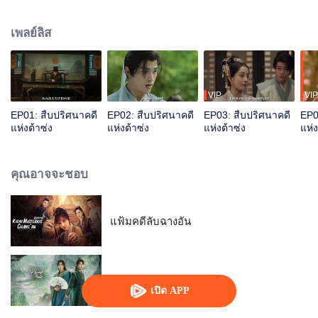
ปรับตัวเข้าหากัน ร่วมแรงร่วมใจ คลี่คลายคดีฆาตกรรมสี่คดีผ่านวิธีการตั้ง
สมมติฐาน ไต่สวนและพลิกศพ ล้างมลทินให้คนตาย คืนความยุติธรรมให้คนมีชีวิต
เพลย์ลิส
VIP
VIP
EP01: สืบปริศนาคดี
EP02: สืบปริศนาคดี
EP03: สืบปริศนาคดี
EP0
แห่งต้าซ่ง
แห่งต้าซ่ง
แห่งต้าซ่ง
แห่ง
คุณอาจจะชอบ
แฟ้มคดีลับฉางอัน
พันธะเงาแค้น
เปิด APP