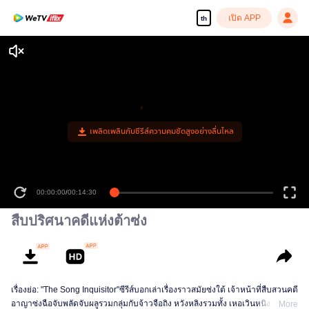
เปิด APP
th
เพลิดเพลินกับซีรีส์ความคมชัดสูงอย่างลื่นไหล
00:00:00
/
00:14:30
สืบปริศนาคดีแห่งต้าซ่ง
เรื่องย่อ: "The Song Inquisitor"ซีรีส์บอกเล่าเรื่องราวสมัยซ่งใต้ เจ้าหน้าที่สืบสวนคดี
อาญาซ่งฉือจับพลัดจับผลูรวมกลุ่มกับจ้าวจือถิง หวังหลิงรวมทั้ง เหอเวินหนิง ทั้งสี่คน
More