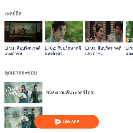
ปรับตัวเข้าหากัน ร่วมแรงร่วมใจ คลี่คลายคดีฆาตกรรมสี่คดีผ่านวิธีการตั้ง
สมมติฐาน ไต่สวนและพลิกศพ ล้างมลทินให้คนตาย คืนความยุติธรรมให้คนมีชีวิต
เพลย์ลิส
VIP
VIP
EP01: สืบปริศนาคดี
EP02: สืบปริศนาคดี
EP03: สืบปริศนาคดี
EP0
แห่งต้าซ่ง
แห่งต้าซ่ง
แห่งต้าซ่ง
แห่ง
คุณอาจจะชอบ
พันธะเงาแค้น (พากย์ไทย)
พันธะเงาแค้น
เปิด APP