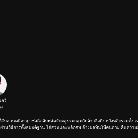
อวี่
ดง
้าที่สืบสวนคดีอาญาซ่งฉือจับพลัดจับผลูรวมกลุ่มกับจ้าวจือถิง หวังหลิงรวมทั้ง เ
่คดีผ่านวิธีการตั้งสมมติฐาน ไต่สวนและพลิกศพ ล้างมลทินให้คนตาย คืนความ