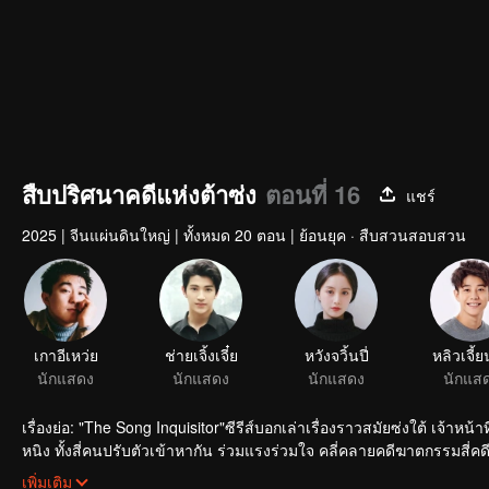
สืบปริศนาคดีแห่งต้าซ่ง
ตอนที่ 16
แชร์
2025
|
จีนแผ่นดินใหญ่
|
ทั้งหมด 20 ตอน
|
ย้อนยุค · สืบสวนสอบสวน
เกาอีเหว่ย
ช่ายเจิ้งเจี๋ย
หวังจวิ้นปี่
หลิวเจี้ยน
นักแสดง
นักแสดง
นักแสดง
นักแส
เรื่องย่อ: "The Song Inquisitor"ซีรีส์บอกเล่าเรื่องราวสมัยซ่งใต้ เจ้าหน
หนิง ทั้งสี่คนปรับตัวเข้าหากัน ร่วมแรงร่วมใจ คลี่คลายคดีฆาตกรรมสี
ให้คนมีชีวิต
เพิ่มเติม