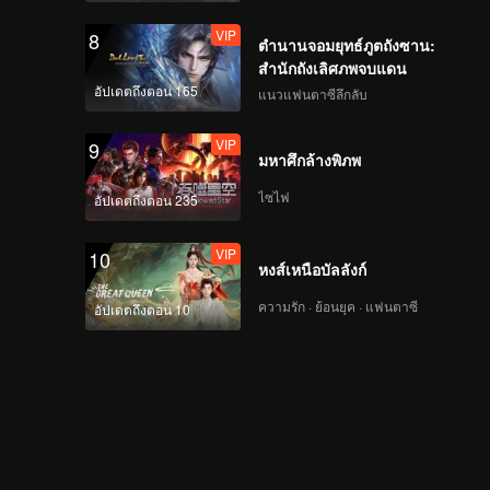
VIP
8
ตำนานจอมยุทธ์ภูตถังซาน:
สำนักถังเลิศภพจบแดน
อัปเดตถึงตอน 165
แนวแฟนตาซีลึกลับ
VIP
9
มหาศึกล้างพิภพ
ไซไฟ
อัปเดตถึงตอน 235
VIP
10
หงส์เหนือบัลลังก์
ความรัก · ย้อนยุค · แฟนตาซี
อัปเดตถึงตอน 10