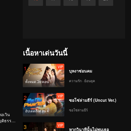
เนื้อหาเด่นวันนี้
VIP
1
บุหงาซ่อนคม
ความรัก · ย้อนยุค
ทั้งหมด 36 ตอน
VIP
2
ซอโซ่ล่ามธีร์ (Uncut Ver.)
ซอโซ่ล่ามธีร์
อัปเดตถึงตอน 4
หอเวิน
ยุติธรรม
VIP
3
หากวินาทีนั้นไม่พบเธอ