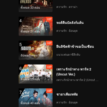
ความรัก · ดราม่า
ทั้งหมด 33 ตอน
VIP
4
หงส์คืนบัลลังก์แค้น
ความรัก · ย้อนยุค
ทั้งหมด 21 ตอน
VIP
5
ฝืนลิขิตฟ้าข้าขอเป็นเซียน
แนวแฟนตาซีลึกลับ
อัปเดตถึงตอน 153
VIP
6
เพราะรักนำทาง พาร์ท 2
(Uncut Ver.)
ทั้งหมด 25 ตอน
เพราะรักนำทาง พาร์ท 2 (Uncut Ver.)
VIP
7
ชายาเคียงหทัย
ความรัก · ย้อนยุค
ทั้งหมด 40 ตอน