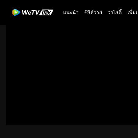
แนะนำ
ซีรีส์วาย
วาไรตี้
เพิ่ม