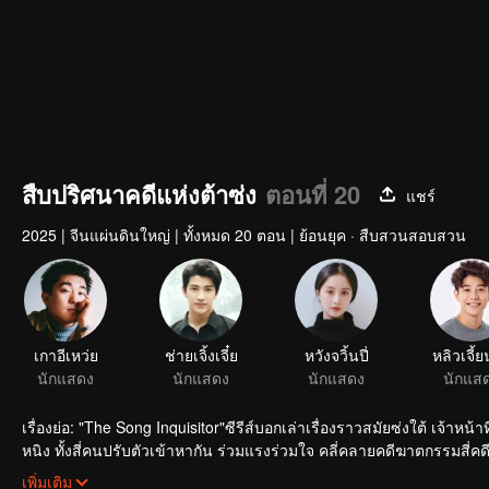
สืบปริศนาคดีแห่งต้าซ่ง
ตอนที่ 20
แชร์
2025
|
จีนแผ่นดินใหญ่
|
ทั้งหมด 20 ตอน
|
ย้อนยุค · สืบสวนสอบสวน
เกาอีเหว่ย
ช่ายเจิ้งเจี๋ย
หวังจวิ้นปี่
หลิวเจี้ยน
นักแสดง
นักแสดง
นักแสดง
นักแส
เรื่องย่อ: "The Song Inquisitor"ซีรีส์บอกเล่าเรื่องราวสมัยซ่งใต้ เจ้าหน
หนิง ทั้งสี่คนปรับตัวเข้าหากัน ร่วมแรงร่วมใจ คลี่คลายคดีฆาตกรรมสี
ให้คนมีชีวิต
เพิ่มเติม