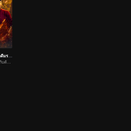
ลั่วหยาง ปริศนาคดีมรณะ
ควบอาชาทะลวงกับดัก สืบคดีปริศนาแห่งนครเทพ