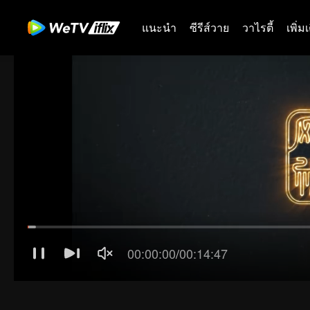
แนะนำ
ซีรีส์วาย
วาไรตี้
เพิ่ม