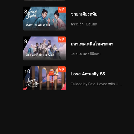
VIP
8
ชายาเคียงหทัย
ความรัก · ย้อนยุค
ทั้งหมด 40 ตอน
VIP
9
มหาเทพเหนือโชคชะตา
แนวแฟนตาซีลึกลับ
อัปเดตถึงตอน 533
VIP
10
Love Actually S5
Guided by Fate, Loved with Heart