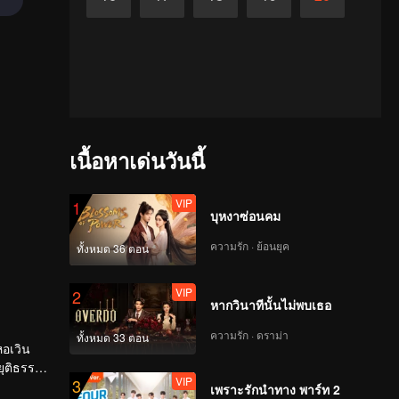
เนื้อหาเด่นวันนี้
VIP
1
บุหงาซ่อนคม
ความรัก · ย้อนยุค
ทั้งหมด 36 ตอน
VIP
2
หากวินาทีนั้นไม่พบเธอ
ความรัก · ดราม่า
ทั้งหมด 33 ตอน
หอเวิน
ยุติธรรม
VIP
3
เพราะรักนำทาง พาร์ท 2