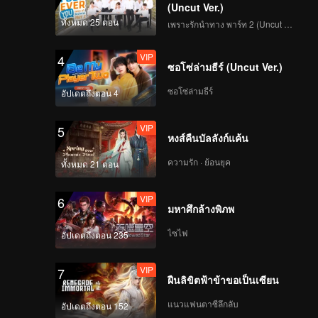
(Uncut Ver.)
ทั้งหมด 25 ตอน
เพราะรักนำทาง พาร์ท 2 (Uncut Ver.)
VIP
4
ซอโซ่ล่ามธีร์ (Uncut Ver.)
ซอโซ่ล่ามธีร์
อัปเดตถึงตอน 4
VIP
5
หงส์คืนบัลลังก์แค้น
ความรัก · ย้อนยุค
ทั้งหมด 21 ตอน
VIP
6
มหาศึกล้างพิภพ
ไซไฟ
อัปเดตถึงตอน 235
VIP
7
ฝืนลิขิตฟ้าข้าขอเป็นเซียน
แนวแฟนตาซีลึกลับ
อัปเดตถึงตอน 152