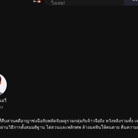
อวี่
ดง
้าที่สืบสวนคดีอาญาซ่งฉือจับพลัดจับผลูรวมกลุ่มกับจ้าวจือถิง หวังหลิงรวมทั้ง เ
่คดีผ่านวิธีการตั้งสมมติฐาน ไต่สวนและพลิกศพ ล้างมลทินให้คนตาย คืนความ