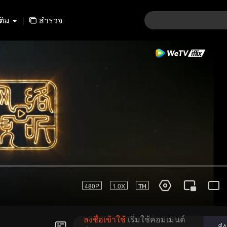
เติม
|
สำรวจ