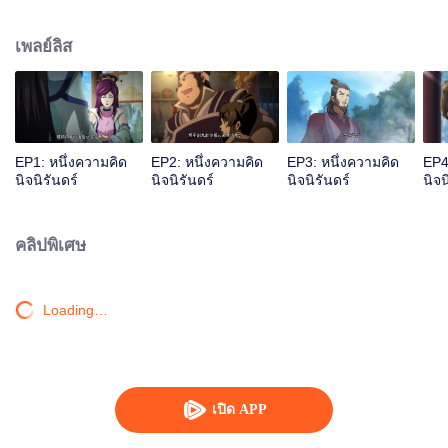
เจ้าสำนักหลี่ชิงโหวผู้นำทางปรากฏตัวขึ้น...แอนิเมชันสุดฮา ฉบับบำเพ็ญเซียน
เหมาอารมณ์ขันในหน้าร้อนนี้ของคุณ!
เพลย์ลิส
EP1: หนึ่งความคิด
EP2: หนึ่งความคิด
EP3: หนึ่งความคิด
EP4
นิจนิรันดร์
นิจนิรันดร์
นิจนิรันดร์
นิจน
คลิปพิเศษ
Loading…
เปิด APP