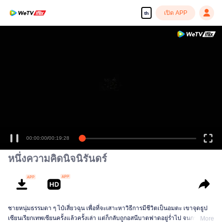
เปิด APP
th
00:00:00
/
00:19:28
หนึ่งความคิดนิจนิรันดร์
ชายหนุ่มธรรมดา ๆ ไป๋เสี่ยวฉุน เพื่อที่จะเสาะหาวิธีการมีชีวิตเป็นอมตะ เขาจุดธูป
เซียนเรียกเทพเซียนครั้งแล้วครั้งเล่า แต่ก็กลับถูกอสนีบาตฟาดอยู่ร่ำไป จนกระทั่ง
More