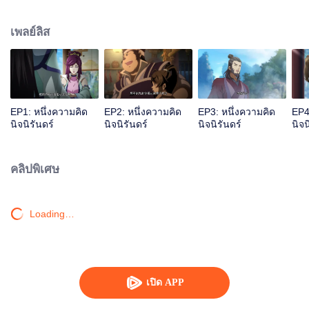
เจ้าสำนักหลี่ชิงโหวผู้นำทางปรากฏตัวขึ้น...แอนิเมชันสุดฮา ฉบับบำเพ็ญเซียน
เหมาอารมณ์ขันในหน้าร้อนนี้ของคุณ!
เพลย์ลิส
EP1: หนึ่งความคิด
EP2: หนึ่งความคิด
EP3: หนึ่งความคิด
EP4
นิจนิรันดร์
นิจนิรันดร์
นิจนิรันดร์
นิจน
คลิปพิเศษ
Loading…
เปิด APP