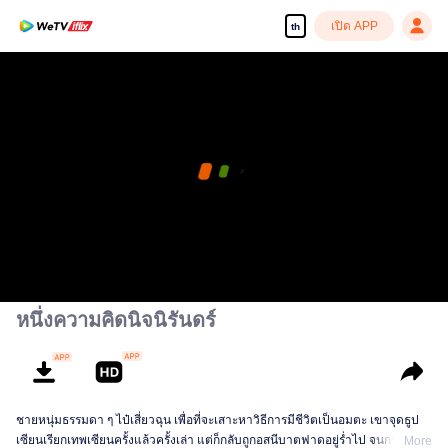
เปิด APP
th
หนึ่งความคิดนิจนิรันดร์
ชายหนุ่มธรรมดา ๆ ไป๋เสี่ยวฉุน เพื่อที่จะเสาะหาวิธีการมีชีวิตเป็นอมตะ เขาจุดธูป
เซียนเรียกเทพเซียนครั้งแล้วครั้งเล่า แต่ก็กลับถูกอสนีบาตฟาดอยู่ร่ำไป จนกระทั่ง
More