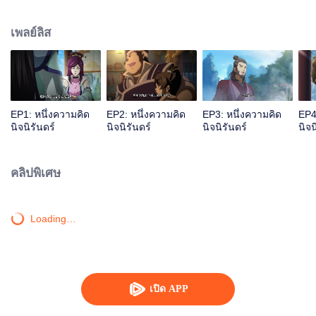
เจ้าสำนักหลี่ชิงโหวผู้นำทางปรากฏตัวขึ้น...แอนิเมชันสุดฮา ฉบับบำเพ็ญเซียน
เหมาอารมณ์ขันในหน้าร้อนนี้ของคุณ!
เพลย์ลิส
EP1: หนึ่งความคิด
EP2: หนึ่งความคิด
EP3: หนึ่งความคิด
EP4
นิจนิรันดร์
นิจนิรันดร์
นิจนิรันดร์
นิจน
คลิปพิเศษ
Loading…
เปิด APP