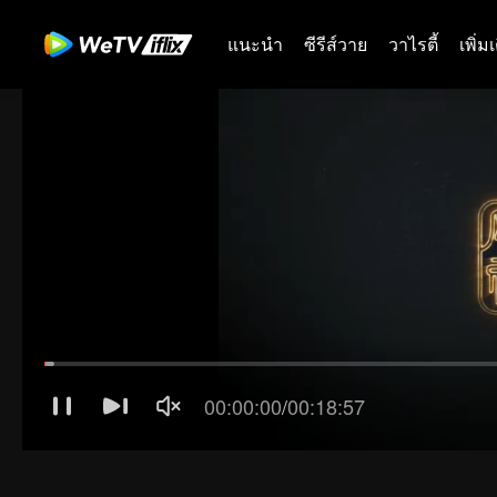
แนะนำ
ซีรีส์วาย
วาไรตี้
เพิ่ม