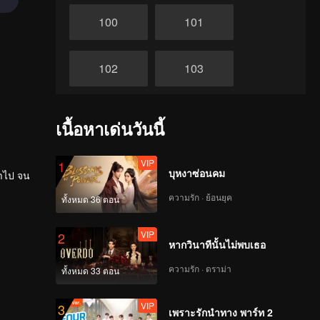
100
101
102
103
104
105
เนื้อหาเด่นวันนี้
106
107
VIP
1
บุหงาซ่อนคม
่ำไป จน
ความรัก · ย้อนยุค
ทั้งหมด 36 ตอน
108
109
VIP
2
หากวินาทีนั้นไม่พบเธอ
110
111
ความรัก · ดราม่า
ทั้งหมด 33 ตอน
112
113
VIP
3
เพราะรักนำทาง พาร์ท 2