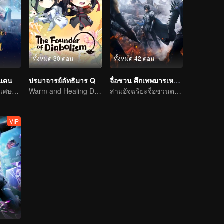
ทั้งหมด 30 ตอน
ทั้งหมด 42 ตอน
นแดน
ปรมาจารย์ลัทธิมาร Q
จื่อชวน ศึกเทพมารเหนือพิภพ
การผจญภัยแสนวิเศษและอุปสรรคของเด็กหนุ่มเริ่มต้นขึ้นอีกครั้ง
Warm and Healing Daily Life
สามอัจฉริยะจื่อชวนตะลุยทวีปซีชวน
VIP