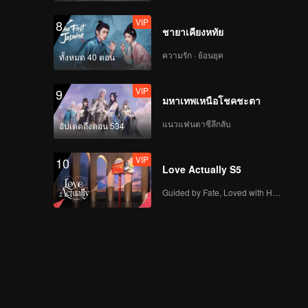
VIP
8
ชายาเคียงหทัย
ความรัก · ย้อนยุค
ทั้งหมด 40 ตอน
VIP
9
มหาเทพเหนือโชคชะตา
แนวแฟนตาซีลึกลับ
อัปเดตถึงตอน 534
VIP
10
Love Actually S5
Guided by Fate, Loved with Heart