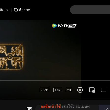
เติม
|
สำรวจ
01-30
31-60