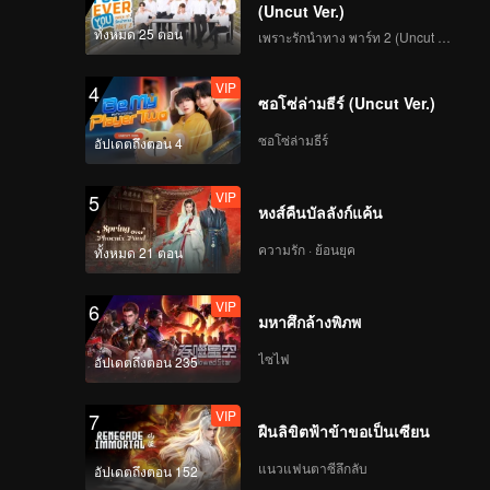
(Uncut Ver.)
ทั้งหมด 25 ตอน
เพราะรักนำทาง พาร์ท 2 (Uncut Ver.)
114
115
VIP
4
ซอโซ่ล่ามธีร์ (Uncut Ver.)
116
117
ซอโซ่ล่ามธีร์
อัปเดตถึงตอน 4
118
119
VIP
5
หงส์คืนบัลลังก์แค้น
ความรัก · ย้อนยุค
120
ทั้งหมด 21 ตอน
VIP
6
มหาศึกล้างพิภพ
ไซไฟ
อัปเดตถึงตอน 235
VIP
7
ฝืนลิขิตฟ้าข้าขอเป็นเซียน
แนวแฟนตาซีลึกลับ
อัปเดตถึงตอน 152