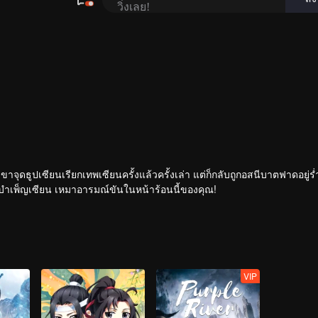
เขาจุดธูปเซียนเรียกเทพเซียนครั้งแล้วครั้งเล่า แต่ก็กลับถูกอสนีบาตฟาดอยู่ร
กระทั่งเจ้าสำนักหลี่ชิงโหวผู้นำทางปรากฏตัวขึ้น...แอนิเมชันสุดฮา ฉบับบำเพ็ญเซียน เหมาอารมณ์ขันในหน้าร้อนนี้ของคุณ!
VIP