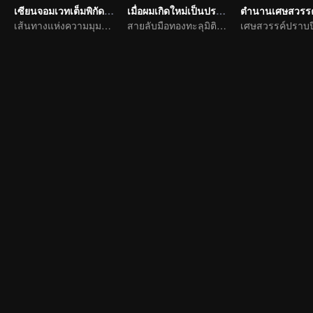
เซียนจอมเวทเต็มพิกัด ซีซัน1
เมื่อผมเกิดใหม่เป็นปรมาจารย์
ตำนานเศษสวรรค
เส้นทางแห่งความมุมานะในการฝึกพัฒนาตนเอง
สายลับมือทองทะลุมิติตะลุยจิ่วฮวง
เศษสวรรค์ปราบป