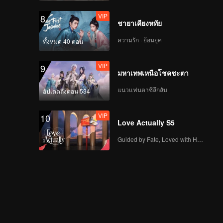
VIP
8
ชายาเคียงหทัย
ความรัก · ย้อนยุค
ทั้งหมด 40 ตอน
VIP
9
มหาเทพเหนือโชคชะตา
แนวแฟนตาซีลึกลับ
อัปเดตถึงตอน 534
VIP
10
Love Actually S5
Guided by Fate, Loved with Heart