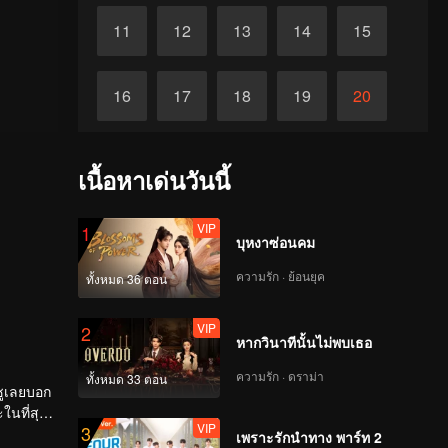
11
12
13
14
15
16
17
18
19
20
21
22
23
24
25
เนื้อหาเด่นวันนี้
26
27
28
29
30
VIP
1
บุหงาซ่อนคม
ความรัก · ย้อนยุค
ทั้งหมด 36 ตอน
VIP
2
หากวินาทีนั้นไม่พบเธอ
ความรัก · ดราม่า
ทั้งหมด 33 ตอน
วซูเลยบอก
VIP
3
เพราะรักนำทาง พาร์ท 2