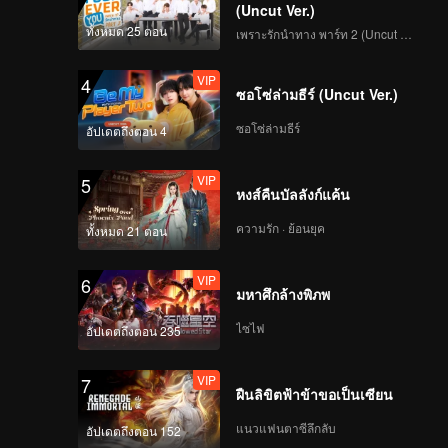
(Uncut Ver.)
ทั้งหมด 25 ตอน
เพราะรักนำทาง พาร์ท 2 (Uncut Ver.)
VIP
4
ซอโซ่ล่ามธีร์ (Uncut Ver.)
ซอโซ่ล่ามธีร์
อัปเดตถึงตอน 4
VIP
5
หงส์คืนบัลลังก์แค้น
ความรัก · ย้อนยุค
ทั้งหมด 21 ตอน
VIP
6
มหาศึกล้างพิภพ
ไซไฟ
อัปเดตถึงตอน 235
VIP
7
ฝืนลิขิตฟ้าข้าขอเป็นเซียน
แนวแฟนตาซีลึกลับ
อัปเดตถึงตอน 152