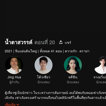
น้ำตาสวรรค์
ตอนที่ 20
แชร์
2021
|
จีนแผ่นดินใหญ่
|
ทั้งหมด 41 ตอน
|
ความรัก · ดราม่า
Jing Hua
โต้วเซียว
หลี่ชิ่น
จางอวิ๋
ผู้กำกับ
นักแสดง
นักแสดง
นักแส
ตู้เสี่ยวซู่เป็นนักข่าว ในระหว่างการสัมภาษณ์ เธอได้พบกับหมอเซ่าเจิงห
เลิกกัน เซ่าเจิงหรงเศร้ามากจนถึงขอไปคลินิกฟรีในพื้นที่ทุรกันดารแล้วเสียชีวิตโดยไม่ได้ตั้งใจ ตู้เสี่ยวซู่ทำงานอย่างเต็มท
ถูกนำตัวส่งโรงพยาบาลเพราะความอ่อนเพลีย ทั้งหมดนี้ เหลยอวี่เจิง เพื่อนของเซ่าเจิงหรงเห็นได้หมดแล้วแอบช่วยเธอไปเรื่อยๆ หลังจากเรื่องหลายๆ อย่างผ่าน
เพิ่มเติม