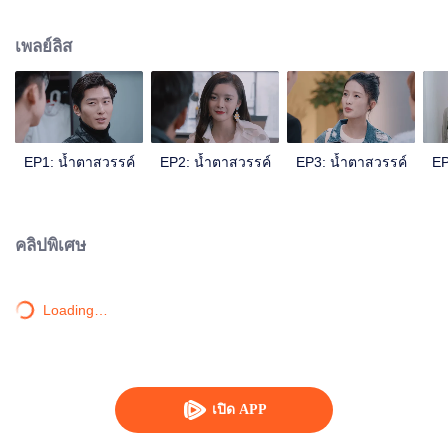
เซ่าเจิงหรงเศร้ามากจนถึงขอไปคลินิกฟรีในพื้นที่ทุรกันดารแล้วเสียชีวิตโดยไม่ได้
ตั้งใจ ตู้เสี่ยวซู่ทำงานอย่างเต็มที่เพื่อกำจัดความเจ็บปวด และในที่สุดก็ถูกนำตัวส่ง
เพลย์ลิส
โรงพยาบาลเพราะความอ่อนเพลีย ทั้งหมดนี้ เหลยอวี่เจิง เพื่อนของเซ่าเจิงหรงเห็น
ได้หมดแล้วแอบช่วยเธอไปเรื่อยๆ หลังจากเรื่องหลายๆ อย่างผ่านไป ตู้เสี่ยวซู่กับเหล
ยอวี่เจิงก็ได้ขจัดความเข้าใจผิดและอคติระหว่างทั้งสองด้วย
EP1: น้ำตาสวรรค์
EP2: น้ำตาสวรรค์
EP3: น้ำตาสวรรค์
EP
คลิปพิเศษ
Loading…
เปิด APP