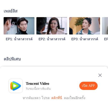
เซ่าเจิงหรงเศร้ามากจนถึงขอไปคลินิกฟรีในพื้นที่ทุรกันดารแล้วเสียชีวิตโดยไม่ได้
ตั้งใจ ตู้เสี่ยวซู่ทำงานอย่างเต็มที่เพื่อกำจัดความเจ็บปวด และในที่สุดก็ถูกนำตัวส่ง
เพลย์ลิส
โรงพยาบาลเพราะความอ่อนเพลีย ทั้งหมดนี้ เหลยอวี่เจิง เพื่อนของเซ่าเจิงหรงเห็น
ได้หมดแล้วแอบช่วยเธอไปเรื่อยๆ หลังจากเรื่องหลายๆ อย่างผ่านไป ตู้เสี่ยวซู่กับเหล
ยอวี่เจิงก็ได้ขจัดความเข้าใจผิดและอคติระหว่างทั้งสองด้วย
EP1: น้ำตาสวรรค์
EP2: น้ำตาสวรรค์
EP3: น้ำตาสวรรค์
EP
คลิปพิเศษ
Loading…
Tencent Video
เปิด APP
รับชมเนื้อหาเพิ่มเติม
หากล้มเหลว โปรด
คลิกที่นี่
ลองใหม่อีกครั้ง
เปิด APP