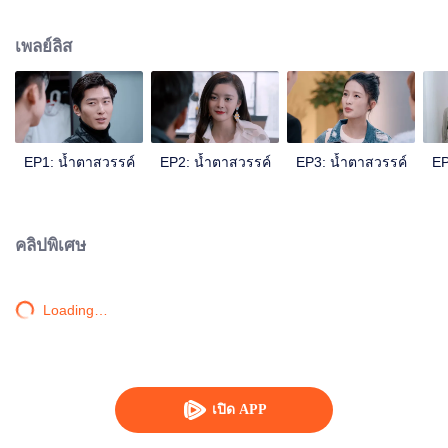
เซ่าเจิงหรงเศร้ามากจนถึงขอไปคลินิกฟรีในพื้นที่ทุรกันดารแล้วเสียชีวิตโดยไม่ได้
ตั้งใจ ตู้เสี่ยวซู่ทำงานอย่างเต็มที่เพื่อกำจัดความเจ็บปวด และในที่สุดก็ถูกนำตัวส่ง
เพลย์ลิส
โรงพยาบาลเพราะความอ่อนเพลีย ทั้งหมดนี้ เหลยอวี่เจิง เพื่อนของเซ่าเจิงหรงเห็น
ได้หมดแล้วแอบช่วยเธอไปเรื่อยๆ หลังจากเรื่องหลายๆ อย่างผ่านไป ตู้เสี่ยวซู่กับเหล
ยอวี่เจิงก็ได้ขจัดความเข้าใจผิดและอคติระหว่างทั้งสองด้วย
EP1: น้ำตาสวรรค์
EP2: น้ำตาสวรรค์
EP3: น้ำตาสวรรค์
EP
คลิปพิเศษ
Loading…
เปิด APP