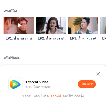
เซ่าเจิงหรงเศร้ามากจนถึงขอไปคลินิกฟรีในพื้นที่ทุรกันดารแล้วเสียชีวิตโดยไม่ได้
ตั้งใจ ตู้เสี่ยวซู่ทำงานอย่างเต็มที่เพื่อกำจัดความเจ็บปวด และในที่สุดก็ถูกนำตัวส่ง
เพลย์ลิส
โรงพยาบาลเพราะความอ่อนเพลีย ทั้งหมดนี้ เหลยอวี่เจิง เพื่อนของเซ่าเจิงหรงเห็น
ได้หมดแล้วแอบช่วยเธอไปเรื่อยๆ หลังจากเรื่องหลายๆ อย่างผ่านไป ตู้เสี่ยวซู่กับเหล
ยอวี่เจิงก็ได้ขจัดความเข้าใจผิดและอคติระหว่างทั้งสองด้วย
EP1: น้ำตาสวรรค์
EP2: น้ำตาสวรรค์
EP3: น้ำตาสวรรค์
EP
คลิปพิเศษ
Loading…
Tencent Video
เปิด APP
รับชมเนื้อหาเพิ่มเติม
หากล้มเหลว โปรด
คลิกที่นี่
ลองใหม่อีกครั้ง
เปิด APP