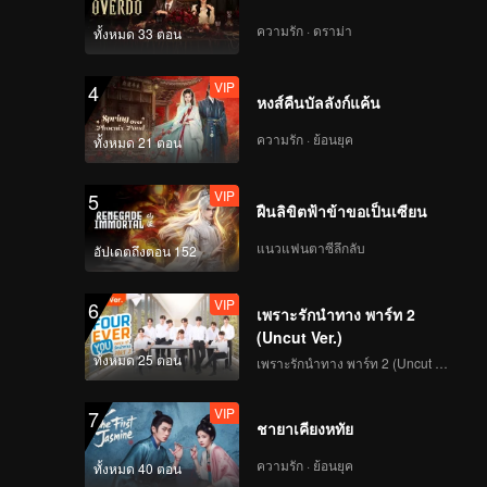
ความรัก · ดราม่า
ทั้งหมด 33 ตอน
VIP
4
หงส์คืนบัลลังก์แค้น
ความรัก · ย้อนยุค
ทั้งหมด 21 ตอน
VIP
5
ฝืนลิขิตฟ้าข้าขอเป็นเซียน
แนวแฟนตาซีลึกลับ
อัปเดตถึงตอน 152
VIP
6
เพราะรักนำทาง พาร์ท 2
(Uncut Ver.)
ทั้งหมด 25 ตอน
เพราะรักนำทาง พาร์ท 2 (Uncut Ver.)
VIP
7
ชายาเคียงหทัย
ความรัก · ย้อนยุค
ทั้งหมด 40 ตอน