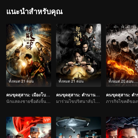
แนะนำสำหรับคุณ
ทั้งหมด 21 ตอน
ทั้งหมด 21 ตอน
ทั้งหมด 20 ตอน
คนขุดสุสาน: เมืองโบราณกลางทะเลทราย
คนขุดสุสาน: ตำนานราชาศพเซียงซี
นักแสดงชายชื่อดังจิ้นตง กับนักแสดงหญิงดาวรุ่งของไต้หวันเฉิน เฉียว เอิน เริ่มการผจญภัยในสุสานฝังศพ
มาร่วมไขปริศนาลับไปกับพานเยว่หมิงและเกาเหว่ยกวง
VIP