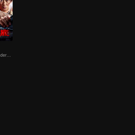
Collin Chou's Undercover War