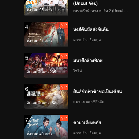
(Uncut Ver.)
ทั้งหมด 25 ตอน
เพราะรักนำทาง พาร์ท 2 (Uncut Ver.)
VIP
4
หงส์คืนบัลลังก์แค้น
ความรัก · ย้อนยุค
ทั้งหมด 21 ตอน
VIP
5
มหาศึกล้างพิภพ
ไซไฟ
อัปเดตถึงตอน 235
VIP
6
ฝืนลิขิตฟ้าข้าขอเป็นเซียน
แนวแฟนตาซีลึกลับ
อัปเดตถึงตอน 152
VIP
7
ชายาเคียงหทัย
ความรัก · ย้อนยุค
ทั้งหมด 40 ตอน