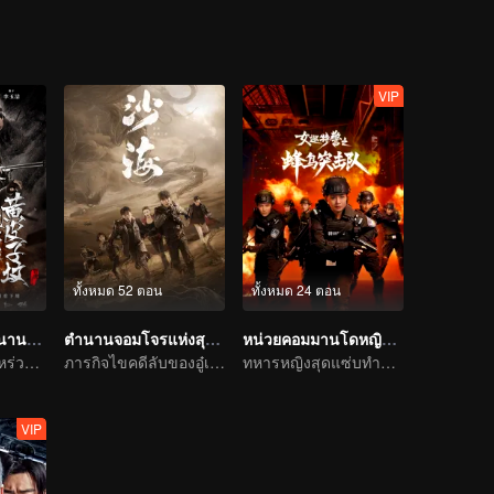
VIP
ทั้งหมด 52 ตอน
ทั้งหมด 24 ตอน
คนขุดสุสาน: ตำนานสุสานหวงต้าเซียน
ตำนานจอมโจรแห่งสุสานทะเลทราย
หน่วยคอมมานโดหญิงแกร่ง
ภารกิจไขคดีของหร่วนจิงเทียนและสหาย
ภารกิจไขคดีลับของอู๋เหล่ยฉินห้าว
ทหารหญิงสุดแซ่บทำลายล้างเหล่าร้าย
VIP