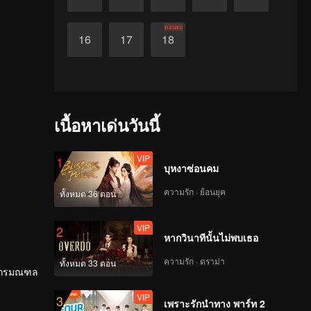
ตอนจบ
16
17
18
เนื้อหาเด่นวันนี้
VIP
1
บุหงาซ่อนคม
ความรัก · ย้อนยุค
ทั้งหมด 36 ตอน
VIP
2
หากวินาทีนั้นไม่พบเธอ
ความรัก · ดราม่า
ทั้งหมด 33 ตอน
มังกรมณฑล
VIP
3
เพราะรักนำทาง พาร์ท 2