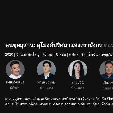
คนขุดสุสาน: อุโมงค์ปริศนาแห่งเขามังกร
ตอน
2020
|
จีนแผ่นดินใหญ่
|
ทั้งหมด 18 ตอน
|
แฟนตาซี · แอ็คชั่น · ผจญภัย
เฟ่ยเจิ้งเสียง
พานเยว่หมิง
จางยวี่ฉี
เจียงเ
ผู้กำกับ
นักแสดง
นักแสดง
นักแส
คนขุดสุสาน ตอน อุโมงค์ปริศนาแห่งเขามังกรเป็น เรื่องราวเกี่ยวกับ Shi
ส่านซี ไขปริศนาลึกลับมากมาย ติดตามความสนุก ตื่นเต้น ลุ้นระทึกกันไ