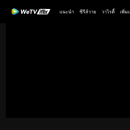
แนะนำ
ซีรีส์วาย
วาไรตี้
เพิ่ม