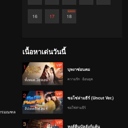
ตอนจบ
16
17
18
เนื้อหาเด่นวันนี้
VIP
1
บุหงาซ่อนคม
ความรัก · ย้อนยุค
ทั้งหมด 36 ตอน
VIP
2
ซอโซ่ล่ามธีร์ (Uncut Ver.)
ซอโซ่ล่ามธีร์
อัปเดตถึงตอน 4
มังกรมณฑล
VIP
3
หงส์คืนบัลลังก์แค้น