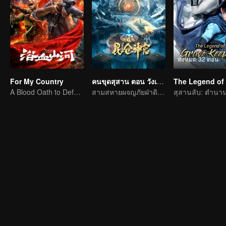
ทั้งหมด 32 ตอน
For My Country
คนขุดสุสาน ตอน วังเทพคุนหลุน
A Blood Oath to Defend the Homeland
สามสหายผจญภัยฝ่าดินแดนลึกลับคุนหลุน