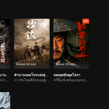
VIP
ทั้งหมด 52 ตอน
ทั้งหมด 30 ตอน
คนขุดสุสาน: ตำนานสุสานหวงต้าเซียน
ตำนานจอมโจรแห่งสุสานทะเลทราย
จอมยุทธ์หยุดโลกา
ภารกิจไขคดีของหร่วนจิงเทียนและสหาย
ภารกิจไขคดีลับของอู๋เหล่ยฉินห้าว
สวีจื้อเซิ่งพร้อมปลุกความฮาในยุทธภพ