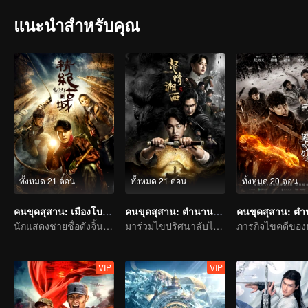
แนะนำสำหรับคุณ
ทั้งหมด 21 ตอน
ทั้งหมด 21 ตอน
ทั้งหมด 20 ตอน
คนขุดสุสาน: เมืองโบราณกลางทะเลทราย
คนขุดสุสาน: ตำนานราชาศพเซียงซี
นักแสดงชายชื่อดังจิ้นตง กับนักแสดงหญิงดาวรุ่งของไต้หวันเฉิน เฉียว เอิน เริ่มการผจญภัยในสุสานฝังศพ
มาร่วมไขปริศนาลับไปกับพานเยว่หมิงและเกาเหว่ยกวง
VIP
VIP