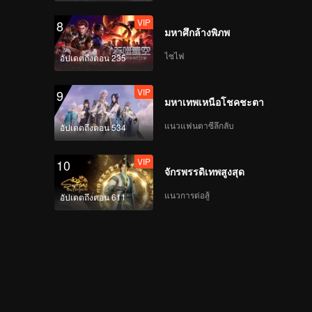
VIP
8
มหาศึกล้างพิภพ
ไซไฟ
อัปเดตถึงตอน 235
VIP
9
มหาเทพเหนือโชคชะตา
แนวแฟนตาซีลึกลับ
อัปเดตถึงตอน 534
VIP
10
จักรพรรดิเทพสูงสุด
แนวการต่อสู้
อัปเดตถึงตอน 611