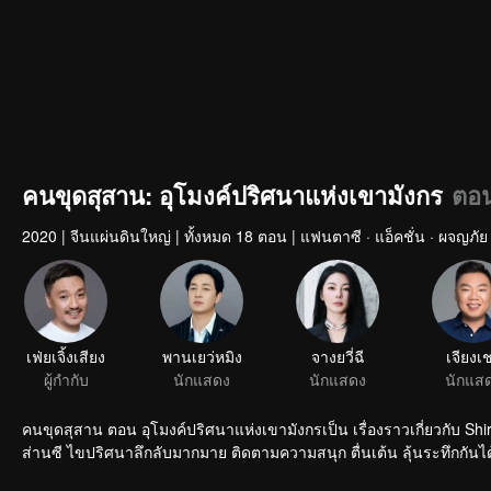
คนขุดสุสาน: อุโมงค์ปริศนาแห่งเขามังกร
ตอน
2020
|
จีนแผ่นดินใหญ่
|
ทั้งหมด 18 ตอน
|
แฟนตาซี · แอ็คชั่น · ผจญภัย
เฟ่ยเจิ้งเสียง
พานเยว่หมิง
จางยวี่ฉี
เจียงเ
ผู้กำกับ
นักแสดง
นักแสดง
นักแส
คนขุดสุสาน ตอน อุโมงค์ปริศนาแห่งเขามังกรเป็น เรื่องราวเกี่ยวกับ Shi
ส่านซี ไขปริศนาลึกลับมากมาย ติดตามความสนุก ตื่นเต้น ลุ้นระทึกกันไ