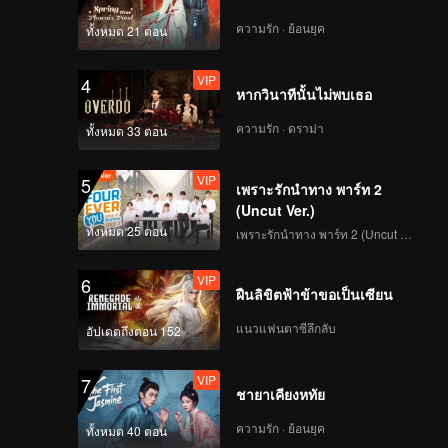
ความรัก · ย้อนยุค
ทั้งหมด 21 ตอน
VIP
4
หากวินาทีนั้นไม่พบเธอ
ความรัก · ดราม่า
ทั้งหมด 33 ตอน
VIP
5
เพราะรักนำทาง พาร์ท 2
(Uncut Ver.)
ทั้งหมด 25 ตอน
เพราะรักนำทาง พาร์ท 2 (Uncut Ver.)
VIP
6
ฝืนลิขิตฟ้าข้าขอเป็นเซียน
แนวแฟนตาซีลึกลับ
อัปเดตถึงตอน 152
VIP
7
ชายาเคียงหทัย
ความรัก · ย้อนยุค
ทั้งหมด 40 ตอน