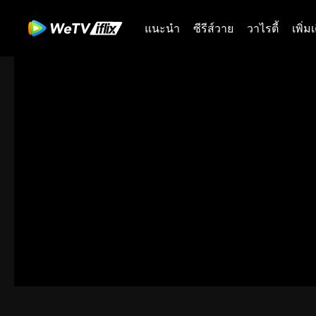
แนะนำ
ซีรีส์วาย
วาไรตี้
เพิ่ม