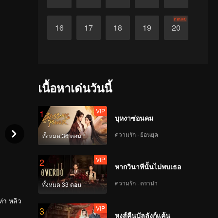
ตอนจบ
16
17
18
19
20
เนื้อหาเด่นวันนี้
VIP
1
บุหงาซ่อนคม
ความรัก · ย้อนยุค
ทั้งหมด 36 ตอน
VIP
2
หากวินาทีนั้นไม่พบเธอ
ความรัก · ดราม่า
ทั้งหมด 33 ตอน
ห่า หลิว
VIP
3
ยากรู้
หงส์คืนบัลลังก์แค้น