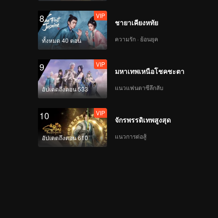
VIP
8
ชายาเคียงหทัย
ความรัก · ย้อนยุค
ทั้งหมด 40 ตอน
VIP
9
มหาเทพเหนือโชคชะตา
แนวแฟนตาซีลึกลับ
อัปเดตถึงตอน 533
VIP
10
จักรพรรดิเทพสูงสุด
แนวการต่อสู้
อัปเดตถึงตอน 610