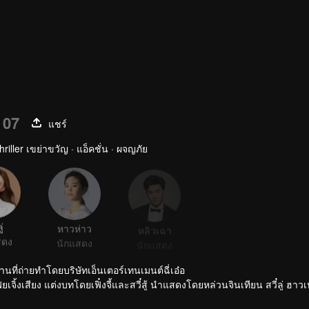
 07
แชร์
iller เขย่าขวัญ · แอ็คชั่น · ผจญภัย
ู่
หาวห่าว
หลิวเฉา
หลี่มู่เฉิง
สดง
นักแสดง
นักแสดง
นักแสดง
ี่ถ่ายทำโดยบริษัทเอ็นเตอร์เทนเมนต์ฉี่เอ๋อ
่ยเจิ้งเสียง แต่งบทโดยเฟิ๋งจี้และสวี๋สู้ นำแสดงโดยหล่วนจินเทียน สวี๋ลู่ ฮาวเ
 สมัยที่เป็นวัยรุ่น ทั้งสองคนรู้จักกับฮวาเหมย ติงสือเถียน เยี่ยนจื่อ ด้วยความอ