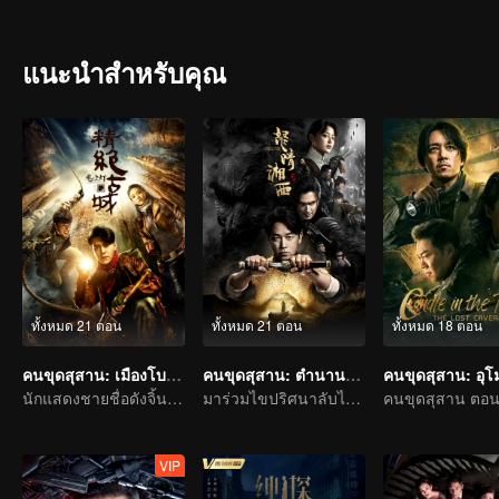
อยากเห็นจึงเข้าไปในสุสานเพียงพอนเหลือง ทังหมดได้บังเอิญเข้าไปในถ้ำป
จำนวนมากและเรื่องลี้ลับอีกมากมายก็เกิดขึ้น
แนะนำสำหรับคุณ
ทั้งหมด 21 ตอน
ทั้งหมด 21 ตอน
ทั้งหมด 18 ตอน
คนขุดสุสาน: เมืองโบราณกลางทะเลทราย
คนขุดสุสาน: ตำนานราชาศพเซียงซี
นักแสดงชายชื่อดังจิ้นตง กับนักแสดงหญิงดาวรุ่งของไต้หวันเฉิน เฉียว เอิน เริ่มการผจญภัยในสุสานฝังศพ
มาร่วมไขปริศนาลับไปกับพานเยว่หมิงและเกาเหว่ยกวง
VIP