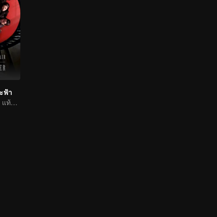
ะฟ้า
ปริศนาฆาตกรรม แท้ที่จริงแล้วใครคือฆาตกร ？