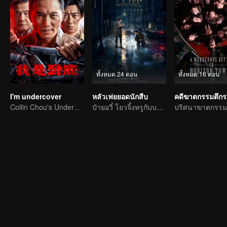
ทั้งหมด 24 ตอน
ทั้งหมด 16 ตอน
I'm undercover
หลัวเฟยยอดนักสืบ
คดีฆาตกรรมตึกร
Collin Chou's Undercover War
ป๋ายอวี๋ โยวจิ้งหรูกับบทบาทนักสืบแห่งประชาชาติ