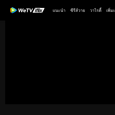
แนะนำ
ซีรีส์วาย
วาไรตี้
เพิ่ม