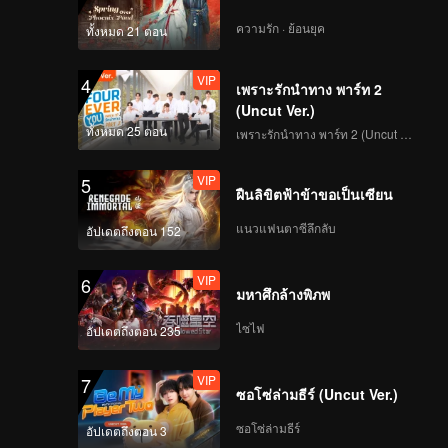
ุ่น
ความรัก · ย้อนยุค
ทั้งหมด 21 ตอน
VIP
4
เพราะรักนำทาง พาร์ท 2
(Uncut Ver.)
ทั้งหมด 25 ตอน
เพราะรักนำทาง พาร์ท 2 (Uncut Ver.)
VIP
5
ฝืนลิขิตฟ้าข้าขอเป็นเซียน
แนวแฟนตาซีลึกลับ
อัปเดตถึงตอน 152
VIP
6
มหาศึกล้างพิภพ
ไซไฟ
อัปเดตถึงตอน 235
VIP
7
ซอโซ่ล่ามธีร์ (Uncut Ver.)
ซอโซ่ล่ามธีร์
อัปเดตถึงตอน 3