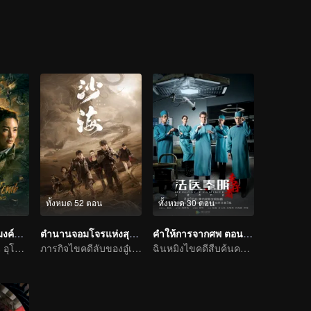
๋ายเหยี่ยนที่ถูกตั้งชื่อว่าตำหนักเหยียนหวาง นอกจากนี้ยังพบศพของทหารญี่ป
ทั้งหมด 52 ตอน
ทั้งหมด 30 ตอน
คนขุดสุสาน: อุโมงค์ปริศนาแห่งเขามังกร
ตำนานจอมโจรแห่งสุสานทะเลทราย
คำให้การจากศพ ตอนผู้รอดชีวิต
คนขุดสุสาน ตอน อุโมงค์ปริศนาแห่งเขามังกร
ภารกิจไขคดีลับของอู๋เหล่ยฉินห้าว
ฉินหมิงไขคดีสืบค้นความจริงจากผู้ตาย