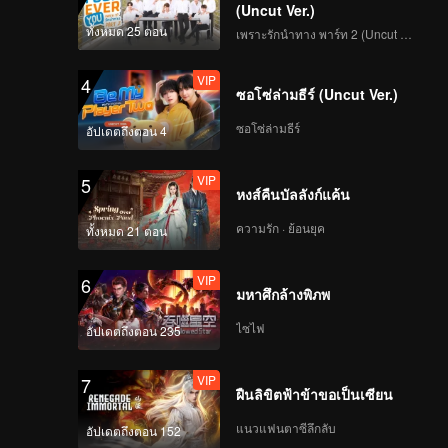
ุ่น
(Uncut Ver.)
ทั้งหมด 25 ตอน
เพราะรักนำทาง พาร์ท 2 (Uncut Ver.)
VIP
4
ซอโซ่ล่ามธีร์ (Uncut Ver.)
ซอโซ่ล่ามธีร์
อัปเดตถึงตอน 4
VIP
5
หงส์คืนบัลลังก์แค้น
ความรัก · ย้อนยุค
ทั้งหมด 21 ตอน
VIP
6
มหาศึกล้างพิภพ
ไซไฟ
อัปเดตถึงตอน 235
VIP
7
ฝืนลิขิตฟ้าข้าขอเป็นเซียน
แนวแฟนตาซีลึกลับ
อัปเดตถึงตอน 152