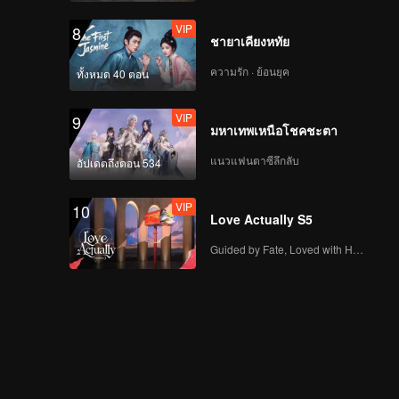
VIP
8
ชายาเคียงหทัย
ความรัก · ย้อนยุค
ทั้งหมด 40 ตอน
VIP
9
มหาเทพเหนือโชคชะตา
แนวแฟนตาซีลึกลับ
อัปเดตถึงตอน 534
VIP
10
Love Actually S5
Guided by Fate, Loved with Heart