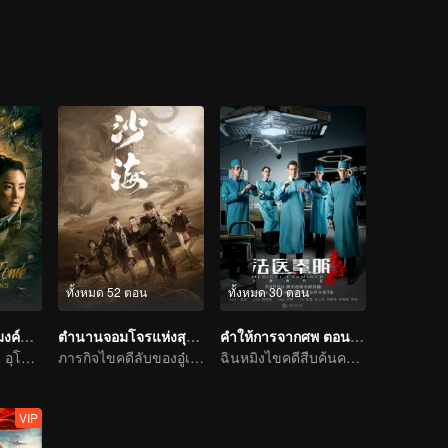
๋ายเหยี่ยนที่ถูกตั้งชื่อว่าตำหนักเหยียนหวาง นอกจากนี้ยังพบศพของทหารญี่ป
ทั้งหมด 52 ตอน
ทั้งหมด 30 ตอน
คนขุดสุสาน: อุโมงค์ปริศนาแห่งเขามังกร
ตำนานจอมโจรแห่งสุสานทะเลทราย
คำให้การจากศพ ตอนผู้รอดชีวิต
คนขุดสุสาน ตอน อุโมงค์ปริศนาแห่งเขามังกร
ภารกิจไขคดีลับของอู๋เหล่ยฉินห้าว
ฉินหมิงไขคดีสืบค้นความจริงจากผู้ตาย
VIP