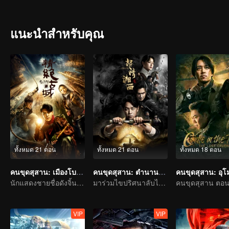
อยากเห็นจึงเข้าไปในสุสานเพียงพอนเหลือง ทังหมดได้บังเอิญเข้าไปในถ้ำป
จำนวนมากและเรื่องลี้ลับอีกมากมายก็เกิดขึ้น
แนะนำสำหรับคุณ
ทั้งหมด 21 ตอน
ทั้งหมด 21 ตอน
ทั้งหมด 18 ตอน
คนขุดสุสาน: เมืองโบราณกลางทะเลทราย
คนขุดสุสาน: ตำนานราชาศพเซียงซี
นักแสดงชายชื่อดังจิ้นตง กับนักแสดงหญิงดาวรุ่งของไต้หวันเฉิน เฉียว เอิน เริ่มการผจญภัยในสุสานฝังศพ
มาร่วมไขปริศนาลับไปกับพานเยว่หมิงและเกาเหว่ยกวง
VIP
VIP