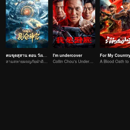
คนขุดสุสาน ตอน วังเทพคุนหลุน
I'm undercover
For My Countr
สามสหายผจญภัยฝ่าดินแดนลึกลับคุนหลุน
Collin Chou's Undercover War