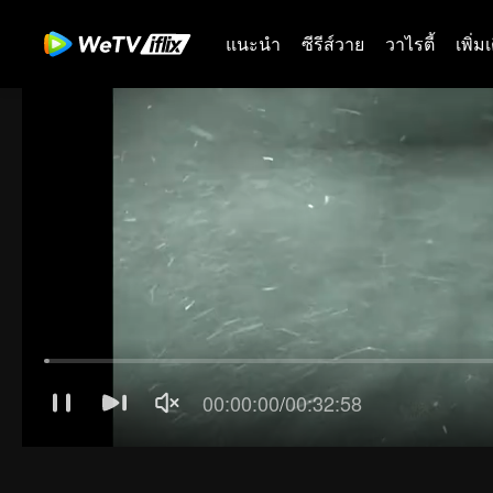
แนะนำ
ซีรีส์วาย
วาไรตี้
เพิ่ม