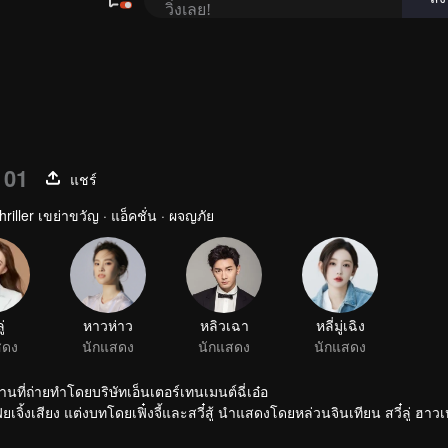
 01
แชร์
iller เขย่าขวัญ · แอ็คชั่น · ผจญภัย
ู่
สดง
ี่ถ่ายทำโดยบริษัทเอ็นเตอร์เทนเมนต์ฉี่เอ๋อ
่ยเจิ้งเสียง แต่งบทโดยเฟิ๋งจี้และสวี๋สู้ นำแสดงโดยหล่วนจินเทียน สวี๋ลู่ ฮาวเ
 สมัยที่เป็นวัยรุ่น ทั้งสองคนรู้จักกับฮวาเหมย ติงสือเถียน เยี่ยนจื่อ ด้วยความอ