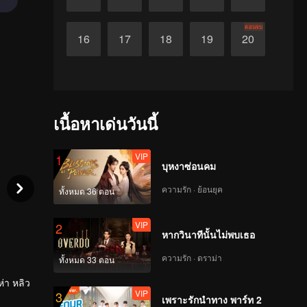
ตอนจบ
16
17
18
19
20
เนื้อหาเด่นวันนี้
VIP
1
บุหงาซ่อนคม
ความรัก · ย้อนยุค
ทั้งหมด 36 ตอน
VIP
2
หากวินาทีนั้นไม่พบเธอ
ความรัก · ดราม่า
ทั้งหมด 33 ตอน
ห่า หลิว
VIP
3
ยากรู้
เพราะรักนำทาง พาร์ท 2