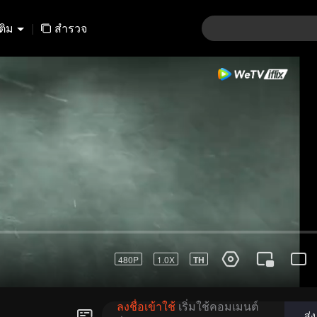
เติม
|
สำรวจ