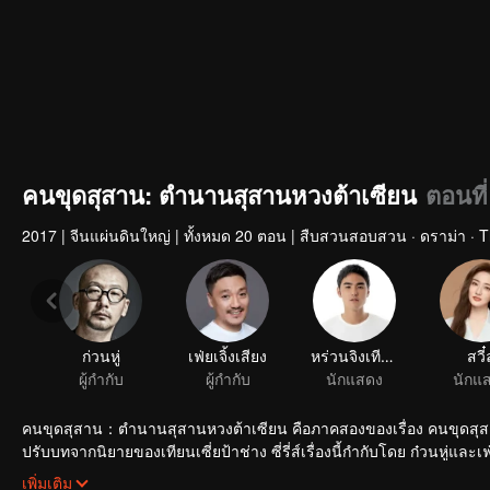
คนขุดสุสาน: ตำนานสุสานหวงต้าเซียน
ตอนที่
2017
|
จีนแผ่นดินใหญ่
|
ทั้งหมด 20 ตอน
|
สืบสวนสอบสวน · ดราม่า · Thr
ก่วนหู่
เฟ่ยเจิ้งเสียง
หร่วนจิงเทียน
สวี๋ล
ผู้กำกับ
ผู้กำกับ
นักแสดง
นักแ
คนขุดสุสาน：ตำนานสุสานหวงต้าเซียน คือภาคสองของเรื่อง คนขุดสุสานท
ปรับบทจากนิยายของเทียนเซี่ยป้าช่าง ซี่รี่ส์เรื่องนี้กำกับโดย ก๋วนหู่และเฟ
เฉา หลี่ยวี้เจี๋ย เรื่องราวกล่าวถึง หูป๊าอิและเพื่อนสมัยเด็กหวางข่ายเสวียน
เพิ่มเติม