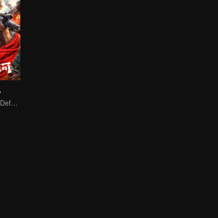
y
A Blood Oath to Defend the Homeland