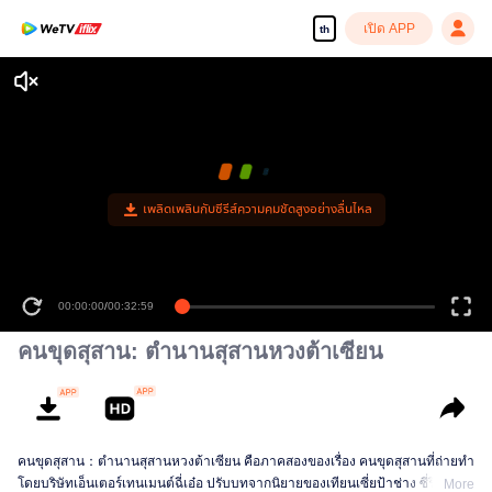
เปิด APP
th
เพลิดเพลินกับซีรีส์ความคมชัดสูงอย่างลื่นไหล
00:00:00
/
00:32:59
คนขุดสุสาน: ตำนานสุสานหวงต้าเซียน
คนขุดสุสาน：ตำนานสุสานหวงต้าเซียน คือภาคสองของเรื่อง คนขุดสุสานที่ถ่ายทำ
โดยบริษัทเอ็นเตอร์เทนเมนต์ฉี่เอ๋อ ปรับบทจากนิยายของเทียนเซี่ยป้าช่าง ซี่รี่ส์เรื่อง
More