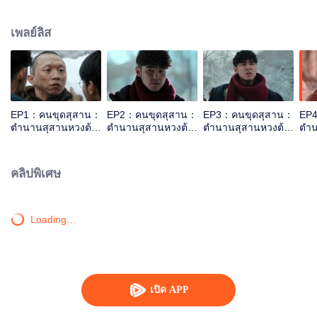
นี้กำกับโดย ก๋วนหู่และเฟ่ยเจิ้งเสียง แต่งบทโดยเฟิ๋งจี้และสวี๋สู้ นำแสดงโดยหล่วนจิน
เทียน สวี๋ลู่ ฮาวเห่า หลิวเฉา หลี่ยวี้เจี๋ย เรื่องราวกล่าวถึง หูป๊าอิและเพื่อนสมัยเด็ก
เพลย์ลิส
หวางข่ายเสวียน สมัยที่เป็นวัยรุ่น ทั้งสองคนรู้จักกับฮวาเหมย ติงสือเถียน เยี่ยนจื่อ
ด้วยความอยากรู้อยากเห็นจึงเข้าไปในสุสานเพียงพอนเหลือง ทังหมดได้บังเอิญ
เข้าไปในถ้ำป๋ายเหยี่ยนที่ถูกตั้งชื่อว่าตำหนักเหยียนหวาง นอกจากนี้ยังพบศพของ
ทหารญี่ปุ่นจำนวนมากและเรื่องลี้ลับอีกมากมายก็เกิดขึ้น
EP1：คนขุดสุสาน：
EP2：คนขุดสุสาน：
EP3：คนขุดสุสาน：
EP
ตำนานสุสานหวงต้า
ตำนานสุสานหวงต้า
ตำนานสุสานหวงต้า
ตำน
เซียน
เซียน
เซียน
เซี
คลิปพิเศษ
Loading…
เปิด APP