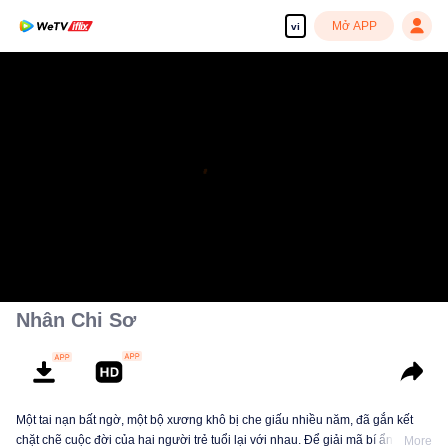
Mở APP
vi
Nhân Chi Sơ
Một tai nạn bất ngờ, một bộ xương khô bị che giấu nhiều năm, đã gắn kết
chặt chẽ cuộc đời của hai người trẻ tuổi lại với nhau. Để giải mã bí ẩn về
More