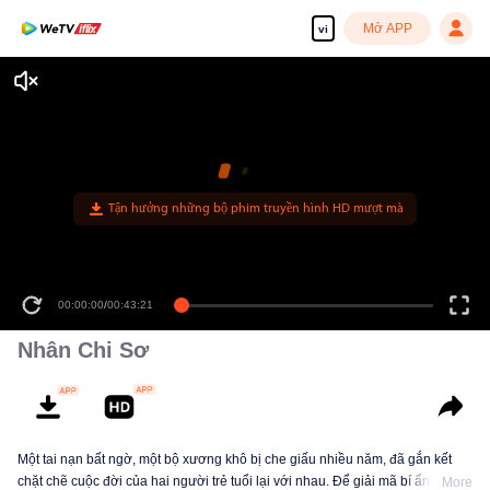
Mở APP
vi
Tận hưởng những bộ phim truyền hình HD mượt mà
00:00:00
/
00:43:21
Nhân Chi Sơ
Một tai nạn bất ngờ, một bộ xương khô bị che giấu nhiều năm, đã gắn kết
chặt chẽ cuộc đời của hai người trẻ tuổi lại với nhau. Để giải mã bí ẩn về
More