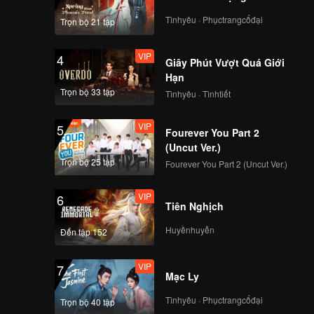
Tìnhyêu · Phụctrangcổđại
Trọn bộ 21 tập
VIP
4
Giây Phút Vượt Quá Giới
Hạn
Trọn bộ 33 tập
Tìnhyêu · Tìnhtiết
VIP
5
Fourever You Part 2
(Uncut Ver.)
Trọn bộ 25 tập
Fourever You Part 2 (Uncut Ver.)
VIP
6
Tiên Nghịch
Huyềnhuyễn
Đến tập 152
VIP
7
Mạc Ly
Tìnhyêu · Phụctrangcổđại
Trọn bộ 40 tập