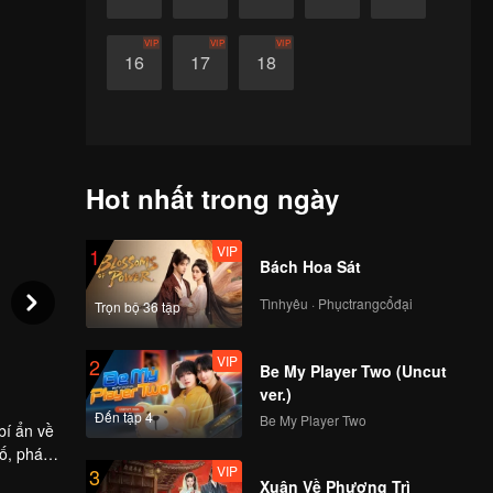
VIP
VIP
VIP
16
17
18
Hot nhất trong ngày
VIP
1
Bách Hoa Sát
Tìnhyêu · Phụctrangcổđại
Trọn bộ 36 tập
VIP
2
Be My Player Two (Uncut
ver.)
Đến tập 4
Be My Player Two
bí ẩn về
hố, phá
VIP
3
Xuân Về Phượng Trì