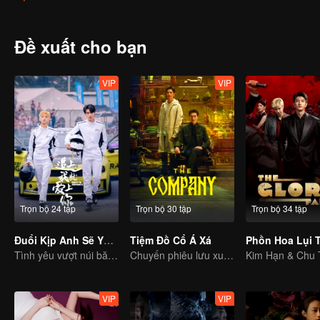
Đề xuất cho bạn
VIP
VIP
Trọn bộ 24 tập
Trọn bộ 30 tập
Trọn bộ 34 tập
Đuổi Kịp Anh Sẽ Yêu Em
Tiệm Đồ Cổ Á Xá
Phồn Hoa Lụi 
Tình yêu vượt núi băng biển, vinh quang sóng vai
Chuyến phiêu lưu xuyên thời gian của Cao Vỹ Quang và Lương Tĩnh Khang
VIP
VIP