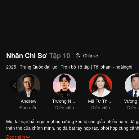
Nhân Chi Sơ
Tập 10
Chia sẻ
2025
|
Trung Quốc đại lục
|
Trọn bộ 18 tập
|
Tội phạm · hoàinghi
Andrew
Trương Nhược Quân
Mã Tư Thuần
Đạo diễn
Diễn viên
Diễn viên
Diễn 
Một tai nạn bất ngờ, một bộ xương khô bị che giấu nhiều năm, đã gắn
thân thế của chính mình, họ đã bắt tay hợp tác, phối hợp cùng cảnh
giải tầng tầng lớp lớp những bí ẩn bủa vây.
Đọc thêm