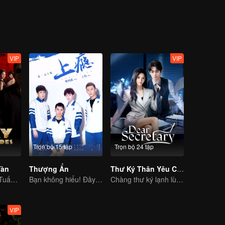
VIP
VIP
Trọn bộ 15 tập
Trọn bộ 24 tập
Tàn
Thượng Ẩn
Thư Ký Thân Yêu Của Tôi
Kim Hạn & Chu Tuấn Vỹ: Song Hùng Khuấy Đảo Giang Hồ
Bạn không hiểu! Đây cũng là tình yêu
Chàng thư ký lạnh lùng bắt vía sếp nữ xinh đẹp
VIP