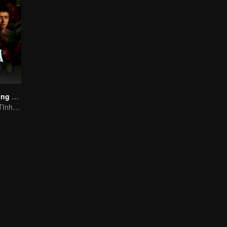
Hình Bóng Chồng Chéo
Cao Diệp, Trần Tĩnh Khả và Trịnh Khải bị cuốn vào một vụ án giết người ly kỳ