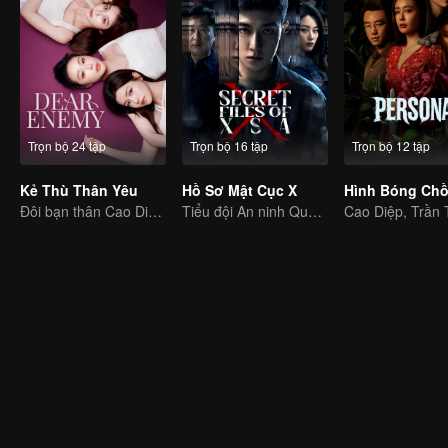
Trọn bộ 24 tập
Trọn bộ 16 tập
Trọn bộ 12 tập
Kẻ Thù Thân Yêu
Hồ Sơ Mật Cục X
Đôi bạn thân Cao Diệp và Trần Nghiên Hy bắt tay trả thù
Tiểu đội An ninh Quốc gia đập tan âm mưu gián điệp