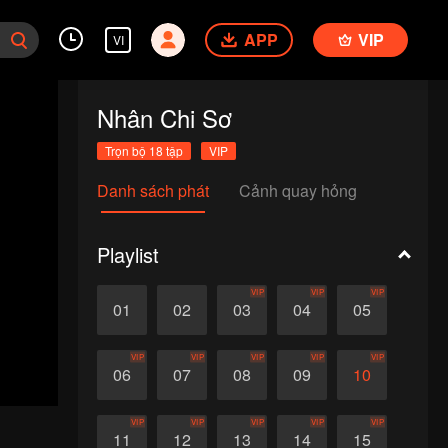
APP
VIP
VI
Nhân Chi Sơ
Trọn bộ 18 tập
VIP
Danh sách phát
Cảnh quay hỏng
Playlist
VIP
VIP
VIP
01
02
03
04
05
VIP
VIP
VIP
VIP
VIP
06
07
08
09
10
VIP
VIP
VIP
VIP
VIP
11
12
13
14
15