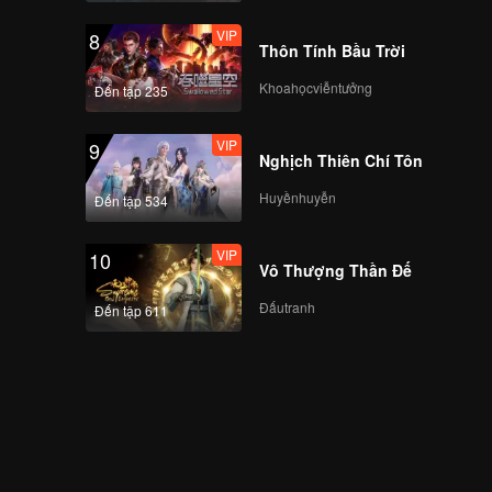
VIP
8
Thôn Tính Bầu Trời
Khoahọcviễntưởng
Đến tập 235
VIP
9
Nghịch Thiên Chí Tôn
Huyềnhuyễn
Đến tập 534
VIP
10
Vô Thượng Thần Đế
Đấutranh
Đến tập 611