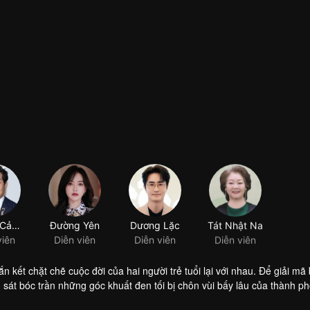
Vương Cảnh Xuân
Đường Yên
Dương Lặc
Tát Nhật Na
viên
Diễn viên
Diễn viên
Diễn viên
 kết chặt chẽ cuộc đời của hai người trẻ tuổi lại với nhau. Để giải mã 
 sát bóc trần những góc khuất đen tối bị chôn vùi bấy lâu của thành p