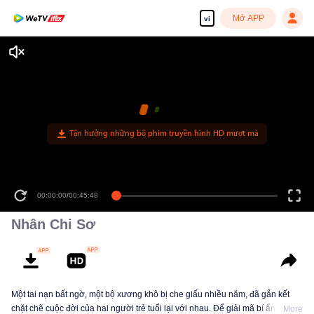
Mở APP
vi
Tận hưởng những bộ phim truyền hình HD mượt mà
00:00:00
/
00:45:48
Nhân Chi Sơ
Một tai nạn bất ngờ, một bộ xương khô bị che giấu nhiều năm, đã gắn kết
chặt chẽ cuộc đời của hai người trẻ tuổi lại với nhau. Để giải mã bí ẩn về
More