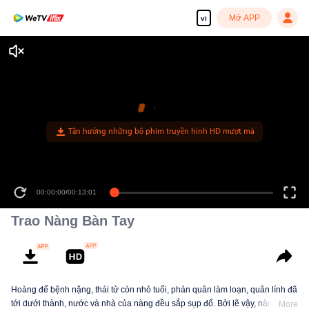
Mở APP
vi
Tận hưởng những bộ phim truyền hình HD mượt mà
00:00:00
/
00:13:01
Trao Nàng Bàn Tay
Hoàng đế bệnh nặng, thái tử còn nhỏ tuổi, phản quân làm loạn, quân lính đã
tới dưới thành, nước và nhà của nàng đều sắp sụp đổ. Bởi lẽ vậy, nàng viết
More