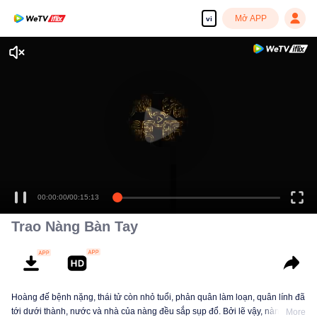
Mở APP
vi
Tận hưởng những bộ phim truyền hình HD mượt mà
00:00:00
/
00:15:13
Trao Nàng Bàn Tay
Hoàng đế bệnh nặng, thái tử còn nhỏ tuổi, phản quân làm loạn, quân lính đã
tới dưới thành, nước và nhà của nàng đều sắp sụp đổ. Bởi lẽ vậy, nàng viết
More