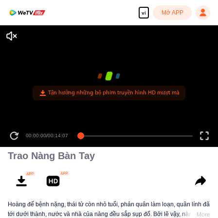
Mở APP
vi
Tận hưởng những bộ phim truyền hình HD mượt mà
00:00:00
/
00:14:07
Trao Nàng Bàn Tay
Hoàng đế bệnh nặng, thái tử còn nhỏ tuổi, phản quân làm loạn, quân lính đã
tới dưới thành, nước và nhà của nàng đều sắp sụp đổ. Bởi lẽ vậy, nàng viết
More