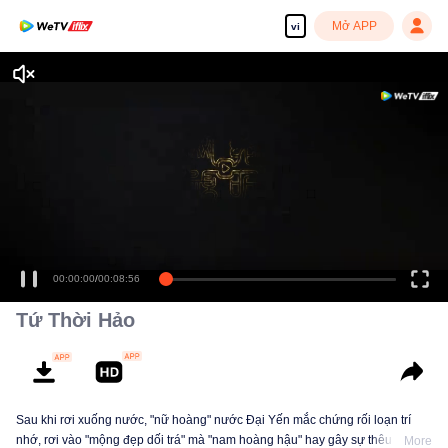
Mở APP
vi
00:00:00
/
00:08:56
Tứ Thời Hảo
Sau khi rơi xuống nước, "nữ hoàng" nước Đại Yến mắc chứng rối loạn trí
nhớ, rơi vào "mộng đẹp dối trá" mà "nam hoàng hậu" hay gây sự thêu dệt
More