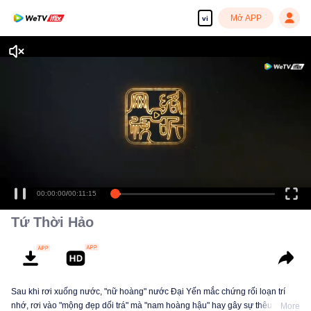
Mở APP
vi
Tứ Thời Hảo
Sau khi rơi xuống nước, "nữ hoàng" nước Đại Yến mắc chứng rối loạn trí
nhớ, rơi vào "mộng đẹp dối trá" mà "nam hoàng hậu" hay gây sự thêu dệt
More