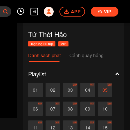
APP
VIP
VI
Tứ Thời Hảo
Trọn bộ 20 tập
VIP
Danh sách phát
Cảnh quay hỏng
Playlist
VIP
VIP
VIP
01
02
03
04
05
VIP
VIP
VIP
VIP
VIP
06
07
08
09
10
VIP
VIP
VIP
VIP
VIP
11
12
13
14
15