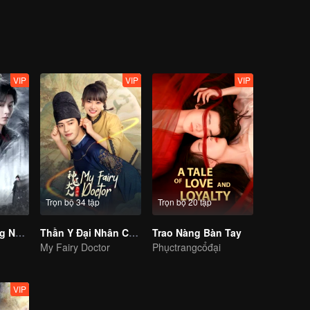
VIP
VIP
VIP
Trọn bộ 34 tập
Trọn bộ 20 tập
Dữ Quân Tương Nhẫn
Thần Y Đại Nhân Chớ Ghẹo Ta
Trao Nàng Bàn Tay
My Fairy Doctor
Phụctrangcổđại
VIP