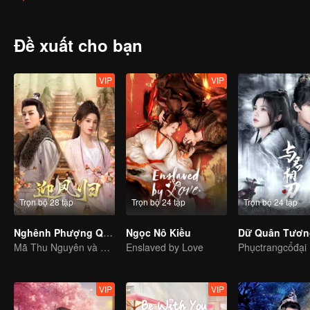
Đề xuất cho bạn
VIP
VIP
Trọn bộ 28 tập
Trọn bộ 24 tập
Trọn bộ 24 tập
Nghênh Phượng Quy(Ban Tiéng Thái)
Ngọc Nô Kiều
Mã Thu Nguyên và Hà Kiện Kỳ tái sinh lội ngược dòng
Enslaved by Love
Phụctrangcổđại
VIP
VIP