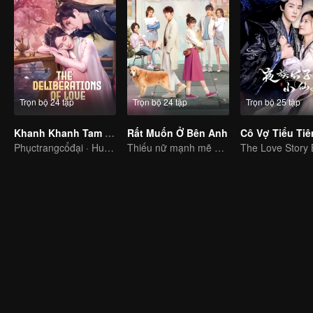
Trọn bộ 24 tập
Trọn bộ 24 tập
Trọn bộ 25 tập
Khanh Khanh Tam Tư
Rất Muốn Ở Bên Anh
Phụctrangcổđại · Huyềnảo
Thiếu nữ mạnh mẽ điên cuồng tán tỉnh cậu em mặt búng ra sữa kiêu căng.