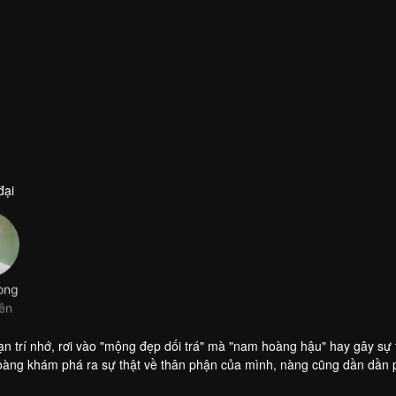
đại
Long
iên
n trí nhớ, rơi vào "mộng đẹp dối trá" mà "nam hoàng hậu" hay gây sự 
 hoàng khám phá ra sự thật về thân phận của mình, nàng cũng dần dần 
 nguyện làm hậu phương vững chắc giúp nàng thực hiện ước mơ.