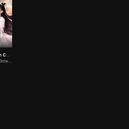
Cô Vợ Tiểu Tiên Của Công Tử Dạ Tộc
The Love Story Between a Lively Fairy and a Cold-faced Devil