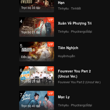
Hạn
Trọn bộ 33 tập
Tìnhyêu · Tìnhtiết
VIP
4
Xuân Về Phượng Trì
Tìnhyêu · Phụctrangcổđại
Trọn bộ 21 tập
VIP
5
Tiên Nghịch
Huyềnhuyễn
Đến tập 152
VIP
6
Fourever You Part 2
(Uncut Ver.)
Trọn bộ 25 tập
Fourever You Part 2 (Uncut Ver.)
VIP
7
Mạc Ly
Tìnhyêu · Phụctrangcổđại
Trọn bộ 40 tập