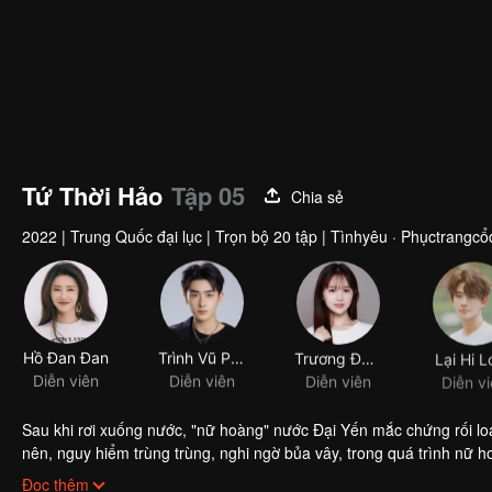
Tứ Thời Hảo
Tập 05
Chia sẻ
2022
|
Trung Quốc đại lục
|
Trọn bộ 20 tập
|
Tìnhyêu · Phụctrangcổ
Hồ Đan Đan
Trình Vũ Phong
Trương Đông Tử
Lại Hi 
Diễn viên
Diễn viên
Diễn viên
Diễn v
Sau khi rơi xuống nước, "nữ hoàng" nước Đại Yến mắc chứng rối loạ
nên, nguy hiểm trùng trùng, nghi ngờ bủa vây, trong quá trình nữ
người chung chăn gối với mình, người luôn âm thầm bảo vệ nàng,
Đọc thêm