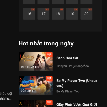
VIP
VIP
VIP
VIP
VIP
16
17
18
19
20
Hot nhất trong ngày
VIP
1
Bách Hoa Sát
Tìnhyêu · Phụctrangcổđại
Trọn bộ 36 tập
VIP
2
Be My Player Two (Uncut
ver.)
Đến tập 4
Be My Player Two
thêu dệt
phải lòng
VIP
3
Giây Phút Vượt Quá Giới