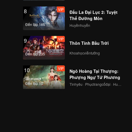
VIP
8
Đấu La Đại Lục 2: Tuyệt
Thế Đường Môn
Đến tập 165
Huyềnhuyễn
VIP
9
Thôn Tính Bầu Trời
Khoahọcviễntưởng
Đến tập 235
VIP
10
Ngô Hoàng Tại Thượng:
Phượng Ngự Tứ Phương
Đến tập 10
Tìnhyêu · Phụctrangcổđại · Huyềnảo