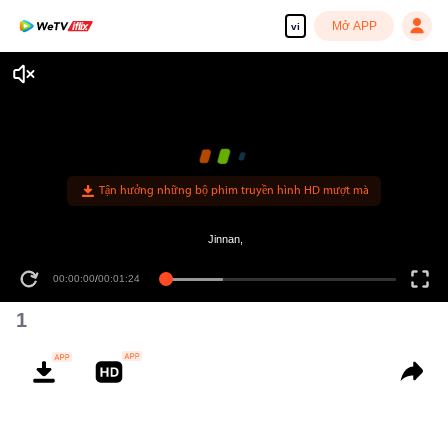
Mở APP
vi
Tận hưởng những bộ phim truyền hình HD mượt mà
Jinnan,
00:00:00
/
00:01:24
1