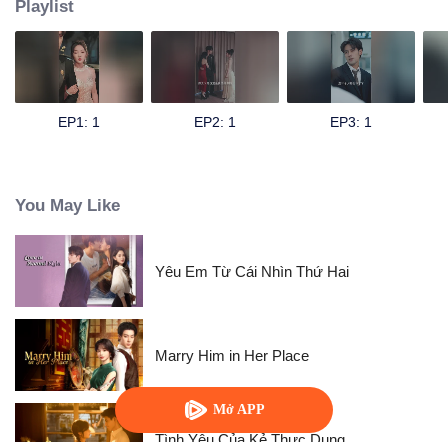
Playlist
EP1: 1
EP2: 1
EP3: 1
You May Like
Yêu Em Từ Cái Nhìn Thứ Hai
Marry Him in Her Place
Mở APP
Tình Yêu Của Kẻ Thực Dụng