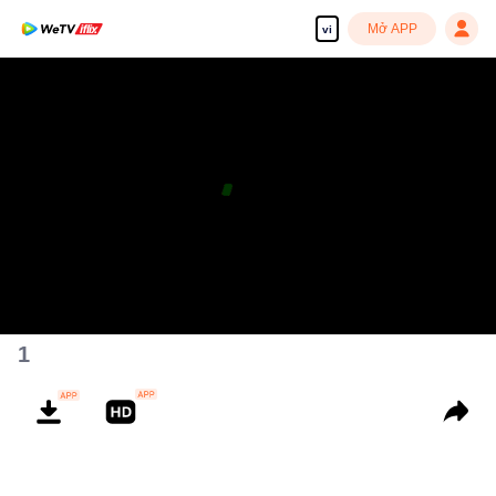
Mở APP
vi
1